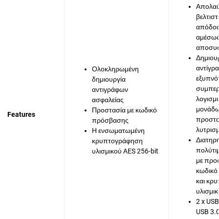
Απολα
βελτισ
απόδοσ
αμέσως
αποσυσ
Δημιου
αντίγρ
Ολοκληρωμένη
εξυπνότ
δημιουργία
συμπερ
αντιγράφων
λογισμι
ασφαλείας
μονάδ
Προστασία με κωδικό
Features
προστασ
πρόσβασης
λυτρισμ
Η ενσωματωμένη
Διατηρ
κρυπτογράφηση
πολύτι
υλισμικού AES 256-bit
με προ
κωδικό
και κρ
υλισμι
2 x USB
USB 3.