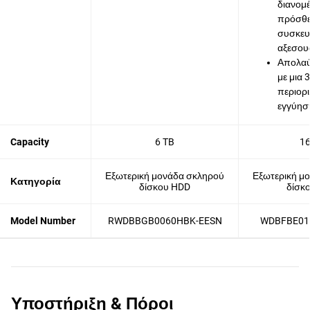
διανομ
πρόσθ
συσκευ
αξεσου
Απολαύ
με μια 
περιορ
εγγύησ
Capacity
6 TB
16
Εξωτερική μονάδα σκληρού
Εξωτερική μ
Κατηγορία
δίσκου HDD
δίσκ
Model Number
RWDBBGB0060HBK-EESN
WDBFBE01
Υποστήριξη & Πόροι