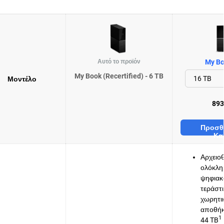
Αυτό το προϊόν
My Bo
My Book (Recertified) - 6 TB
Μοντέλο
893
Προσθ
Κα
Αρχειο
ολόκλη
ψηφιακ
τεράστ
χωρητι
αποθήκ
1
44 TB