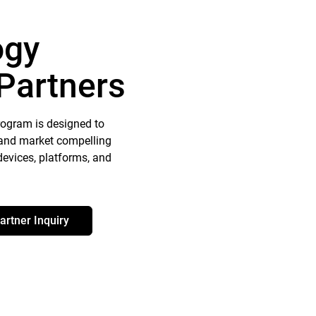
ogy
 Partners
rogram is designed to
 and market compelling
devices, platforms, and
artner Inquiry