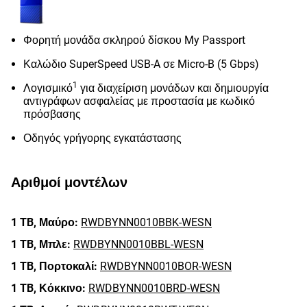
Φορητή μονάδα σκληρού δίσκου My Passport
Καλώδιο SuperSpeed ​​USB-A σε Micro-B (5 Gbps)
1
Λογισμικό
για διαχείριση μονάδων και δημιουργία
αντιγράφων ασφαλείας με προστασία με κωδικό
πρόσβασης
Οδηγός γρήγορης εγκατάστασης
Αριθμοί μοντέλων
1 TB,
Μαύρο:
RWDBYNN0010BBK-WESN
1 TB,
Μπλε:
RWDBYNN0010BBL-WESN
1 TB,
Πορτοκαλί:
RWDBYNN0010BOR-WESN
1 TB,
Κόκκινο:
RWDBYNN0010BRD-WESN