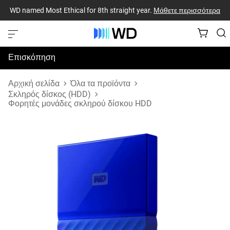
WD named Most Ethical for 8th straight year.
Μάθετε περισσότερα
Επισκόπηση
Προδιαγραφές
Αρχική σελίδα
Όλα τα προϊόντα
Σκληρός δίσκος (HDD)
Φορητές μονάδες σκληρού δίσκου HDD
Υποστήριξη & Πόροι