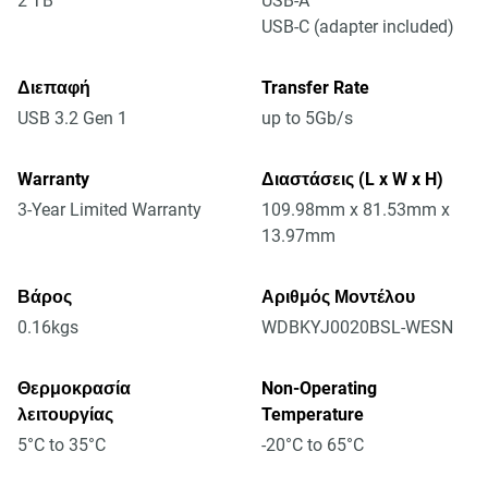
2 TB
USB-A
USB-C (adapter included)
Διεπαφή
Transfer Rate
USB 3.2 Gen 1
up to 5Gb/s
Warranty
Διαστάσεις (L x W x H)
3-Year Limited Warranty
109.98mm x 81.53mm x
13.97mm
Βάρος
Αριθμός Μοντέλου
0.16kgs
WDBKYJ0020BSL-WESN
Θερμοκρασία
Non-Operating
λειτουργίας
Temperature
5°C to 35°C
-20°C to 65°C