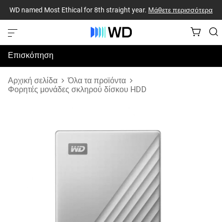
WD named Most Ethical for 8th straight year.
Μάθετε περισσότερα
Επισκόπηση
Προδιαγραφές
Αρχική σελίδα
Όλα τα προϊόντα
Φορητές μονάδες σκληρού δίσκου HDD
Υποστήριξη & Πόροι