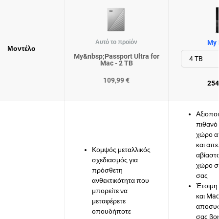
Αυτό το προϊόν
My 
Μοντέλο
My&nbsp;Passport Ultra for
Mac - 2 TB
109,99 €
254
Αξιοποι
πιθανό
χώρο α
και απ
Κομψός μεταλλικός
αβίαστ
σχεδιασμός για
χώρο σ
πρόσθετη
σας
ανθεκτικότητα που
Έτοιμη
μπορείτε να
και Mac
μεταφέρετε
αποσυσ
οπουδήποτε
σας βο