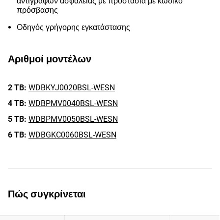
αντιγράφων ασφαλείας με προστασία με κωδικό
πρόσβασης
Οδηγός γρήγορης εγκατάστασης
Αριθμοί μοντέλων
2 TB:
WDBKYJ0020BSL-WESN
4 TB:
WDBPMV0040BSL-WESN
5 TB:
WDBPMV0050BSL-WESN
6 TB:
WDBGKC0060BSL-WESN
Πώς συγκρίνεται