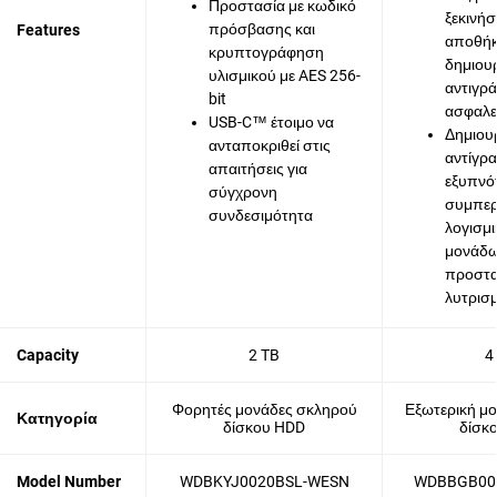
Προστασία με κωδικό
ξεκινήσ
πρόσβασης και
Features
αποθήκ
κρυπτογράφηση
δημιου
υλισμικού με AES 256-
αντιγρ
bit
ασφαλε
USB-C™ έτοιμο να
Δημιου
ανταποκριθεί στις
αντίγρ
απαιτήσεις για
εξυπνότ
σύγχρονη
συμπερ
συνδεσιμότητα
λογισμι
μονάδω
προστασ
λυτρισμ
Capacity
2 TB
4
Φορητές μονάδες σκληρού
Εξωτερική μ
Κατηγορία
δίσκου HDD
δίσκ
Model Number
WDBKYJ0020BSL-WESN
WDBBGB00