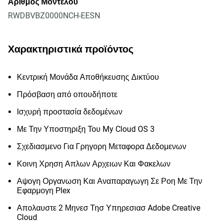
Αριθμός Μοντέλου
RWDBVBZ0000NCH-EESN
Χαρακτηριστικά προϊόντος
Κεντρική Μονάδα Αποθήκευσης Δικτύου
Πρόσβαση από οπουδήποτε
Ισχυρή προστασία δεδομένων
Με Την Υποστηριξη Του My Cloud OS 3
Σχεδιασμενο Για Γρηγορη Μεταφορα Δεδομενων
Κοινη Χρηση Απλων Αρχειων Και Φακελων
Αψογη Οργανωση Και Αναπαραγωγη Σε Ροη Με Την
Εφαρμογη Plex
Απολαυστε 2 Μηνεσ Τησ Υπηρεσιασ Adobe Creative
Cloud