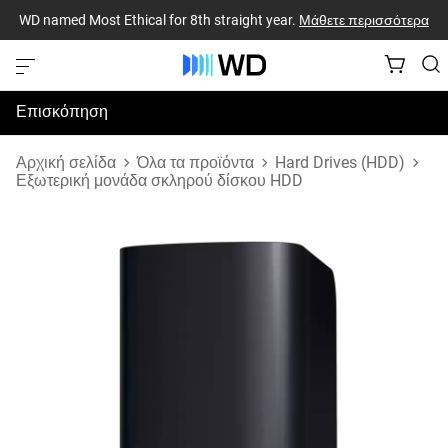
WD named Most Ethical for 8th straight year.
Μάθετε περισσότερα
Επισκόπηση
Προδιαγραφές
Αρχική σελίδα
Όλα τα προϊόντα
Hard Drives (HDD)
Εξωτερική μονάδα σκληρού δίσκου HDD
Υποστήριξη & Πόροι