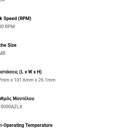
sk Speed (RPM)
00 RPM
che Size
MB
στάσεις (L x W x H)
7mm x 101.6mm x 26.1mm
ιθμός Μοντέλου
5000AZLX
n-Operating Temperature