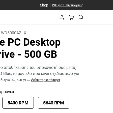
Shop
|
WD για Επιχειρήσεις
:
WD5000AZLX
e PC Desktop
rive
- 500 GB
ο αποθήκευσης του υπολογιστή σας με τις
 Blue, το μοντέλο που είναι σχεδιασμένο για
λογιστές και γι
...
Δείτε περισσότερα
αρμογέα
5400 RPM
5640 RPM