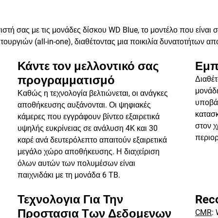
τή σας με τις μονάδες δίσκου WD Blue, το μοντέλο που είναι σ
υργιών (all-in-one), διαθέτοντας μια ποικιλία δυνατοτήτων α
Κάντε τον μελλοντικό σας
Εμπ
προγραμματισμό
Διαθέτ
μονάδε
Καθώς η τεχνολογία βελτιώνεται, οι ανάγκες
υποβάλ
αποθήκευσης αυξάνονται. Οι ψηφιακές
κατασκ
κάμερες που εγγράφουν βίντεο εξαιρετικά
στον χ
υψηλής ευκρίνειας σε ανάλυση 4K και 30
περιο
καρέ ανά δευτερόλεπτο απαιτούν εξαιρετικά
μεγάλο χώρο αποθήκευσης. Η διαχείριση
όλων αυτών των πολυμέσων είναι
παιχνιδάκι με τη μονάδα 6 TB.
Τεχνολογια Για Την
Rec
Προστασια Των Δεδομενων
CMR
: