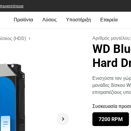
 περισσότερα
Προϊόντα
Λύσεις
Υποστήριξη
Εταιρεία
Αριθμός μοντέλου
δίσκος (HDD)
WD Blu
Hard D
Ενισχύστε τον χώρ
μονάδες δίσκου WD
επιτραπέζιους υπο
Συσκευασία προσ
7200 RPM