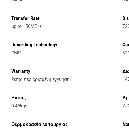
Transfer Rate
Di
up to 150MB/s
72
Recording Technology
Ca
CMR
32
Warranty
Δια
2ετής περιορισμένη εγγύηση
14
Βάρος
Αρ
0.45kgs
WD
Θερμοκρασία λειτουργίας
No