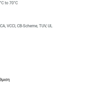
°C to 70°C
CA, VCCI, CB-Scheme, TUV, UL
θμιση