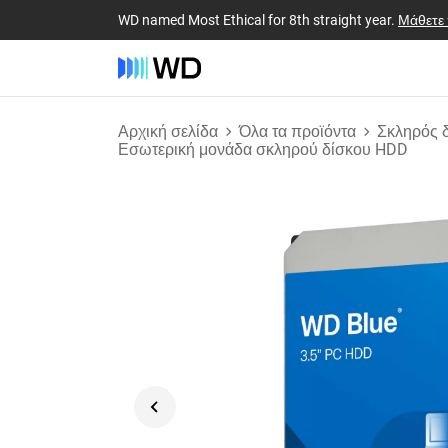
WD named Most Ethical for 8th straight year.
Μάθετε
Αρχική σελίδα
Όλα τα προϊόντα
Σκληρός 
Εσωτερική μονάδα σκληρού δίσκου HDD