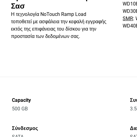
WD10E
Σασ
WD30
Η τεχνολογία NoTouch Ramp Load
SMR
:
τοποθετεί με ασφάλεια την κεφαλή εγγραφής
WD40
εκτός της επιφάνειας του δίσκου για την
προστασία των δεδομένων σας.
Capacity
Συ
500 GB
3.5
Σύνδεσμος
Δι
SATA
SA