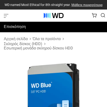
WD named Most Ethical for 8th straight year.
Μάθετε περισσότερα
Επισκόπηση
Προδιαγραφές
Αρχική σελίδα
Όλα τα προϊόντα
Σκληρός δίσκος (HDD)
Εσωτερική μονάδα σκληρού δίσκου HDD
Υποστήριξη & Πόροι