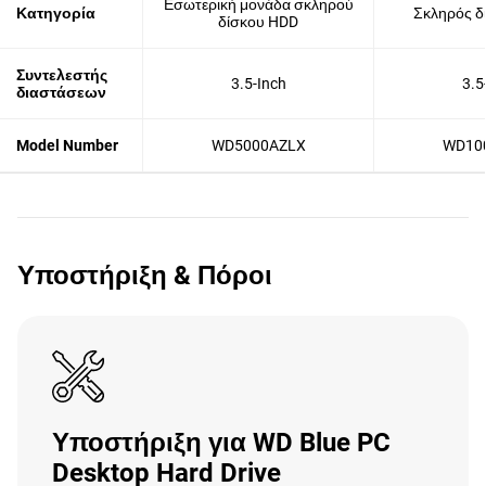
Εσωτερική μονάδα σκληρού
Κατηγορία
Σκληρός δ
δίσκου HDD
Συντελεστής
3.5-Inch
3.5
διαστάσεων
Model Number
WD5000AZLX
WD10
Υποστήριξη & Πόροι
Υποστήριξη για WD Blue PC
Desktop Hard Drive