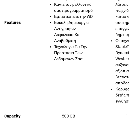
Κάντε τον μελλοντικό
λάτρεις
σας προγραμματισμό
παιχνιδ
Εμπιστευτείτε την WD
κατασκ
Features
Ευκολη Δημιουργια
συστημ
Αντιγραφων
επαγγελ
Ασφαλειασ Και
δημιου
Αναβαθμιση
Οι τεχν
Τεχνολογια Για Την
Stable
Προστασια Των
Dynami
Δεδομενων Σασ
Western
αυξάνο
αξιοπισ
βελτισ
απόδο
Κορυφα
5ετής 
εγγύησ
Capacity
500 GB
1