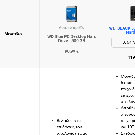
Αυτό το προϊόν
WD_BLACK 3.
Hard
Μοντέλο
WD Blue PC Desktop Hard
Drive - 500 GB
90,99 €
119
Μονάδα
δίσκου
παιχνιδ
επιτρα
υπολογ
Αποθήκ
απόδοσ
Βελτιώστε τις
σε χωρ
επιδόσεις του
και 10
υπολογιστή σας
Σχεδιασ