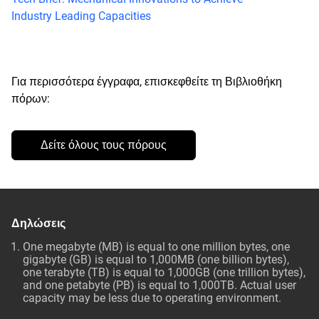
Industry Leading Capacities
Για περισσότερα έγγραφα, επισκεφθείτε τη Βιβλιοθήκη
πόρων:
Δείτε όλους τους πόρους
Δηλώσεις
One megabyte (MB) is equal to one million bytes, one
gigabyte (GB) is equal to 1,000MB (one billion bytes),
one terabyte (TB) is equal to 1,000GB (one trillion bytes),
and one petabyte (PB) is equal to 1,000TB. Actual user
capacity may be less due to operating environment.