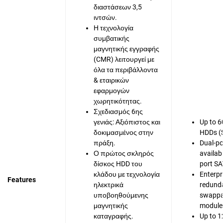
διαστάσεων 3,5
ιντσών.
Η τεχνολογία
συμβατικής
μαγνητικής εγγραφής
(CMR) λειτουργεί με
όλα τα περιβάλλοντα
& εταιρικών
εφαρμογών
χωρητικότητας.
Σχεδιασμός 6ης
γενιάς: Αξιόπιστος και
Up to 6
δοκιμασμένος στην
HDDs (
πράξη.
Dual-po
Ο πρώτος σκληρός
availabi
δίσκος HDD του
port SA
κλάδου με τεχνολογία
Enterpr
Features
ηλεκτρικά
redunda
υποβοηθούμενης
swappa
μαγνητικής
modules
καταγραφής.
Up to 1