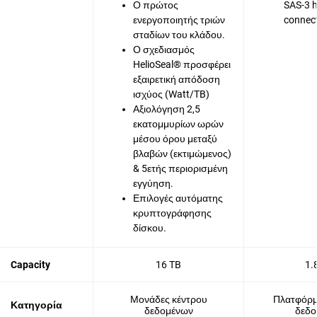
Ο πρώτος
SAS-3 
ενεργοποιητής τριών
connec
σταδίων του κλάδου.
Ο σχεδιασμός
HelioSeal® προσφέρει
εξαιρετική απόδοση
ισχύος (Watt/TB)
Αξιολόγηση 2,5
εκατομμυρίων ωρών
μέσου όρου μεταξύ
βλαβών (εκτιμώμενος)
& 5ετής περιορισμένη
εγγύηση.
Επιλογές αυτόματης
κρυπτογράφησης
δίσκου.
Capacity
16 TB
1.
Μονάδες κέντρου
Πλατφόρμ
Κατηγορία
δεδομένων
δεδο