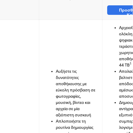
Προσθ
Κα
Αρχειο
ολόκλη
ψηφιακ
τεράστ
χωρητι
αποθήκ
1
44 TB
Αυξήστε τις
Απολα
δυνατότητες
βελτισ
αποθήκευσης με
απόδοσ
εύκολη πρόσβαση σε
αμέσως
φωτογραφίες,
αποσυσ
μουσική, βίντεο και
Δημιου
αρχεία σε μία
αντίγρ
αξιόπιστη συσκευή
εξυπνότ
Απλοποιήστε τη
συμπερ
ρουτίνα δημιουργίας
λογισμι