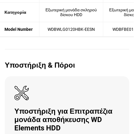
Εξωτερική μονάδα σκληρού
Εξωτερική μ
Κατηγορία
δίσκου HDD
δίσκ
Model Number
WDBWLG0120HBK-EESN
WDBFBE01
Υποστήριξη & Πόροι
Υποστήριξη για Επιτραπέζια
μονάδα αποθήκευσης WD
Elements HDD