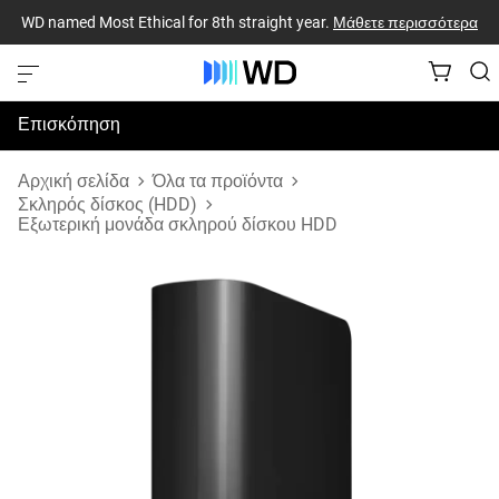
WD named Most Ethical for 8th straight year.
Μάθετε περισσότερα
Επισκόπηση
Προδιαγραφές
Αρχική σελίδα
Όλα τα προϊόντα
Σκληρός δίσκος (HDD)
Εξωτερική μονάδα σκληρού δίσκου HDD
Υποστήριξη & Πόροι