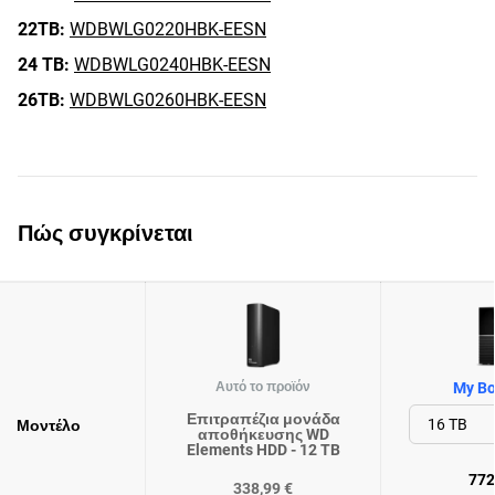
22TB:
WDBWLG0220HBK-EESN
24 TB:
WDBWLG0240HBK-EESN
26TB:
WDBWLG0260HBK-EESN
Πώς συγκρίνεται
Αυτό το προϊόν
My Bo
Επιτραπέζια μονάδα
Μοντέλο
αποθήκευσης WD
Elements HDD - 12 TB
772
338,99 €