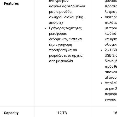
αντιγράφων
μονάδ
Features
ασφαλείας δεδομένων
προστασ
με μια μονάδα
λυτρισμ
σκληρού δίσκου plug-
Διατηρ
and-play
πολύτι
Γρήγορες ταχύτητες
με προ
μεταφοράς
κωδικό
δεδομένων, ώστε να
και κρ
έχετε γρήγορη
υλισμι
πρόσβαση και να
2 x USB
μοιράζεστε τα αρχεία
USB 3.
σας με ευκολία
διανομ
πρόσθ
συσκευ
αξεσου
Απολαύ
με μια 
περιορ
εγγύησ
Capacity
12 TB
16