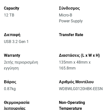
Capacity
Σύνδεσμος
12 TB
Micro-B
Power Supply
Διεπαφή
Transfer Rate
USB 3.2 Gen 1
Warranty
Διαστάσεις (L x W x H)
2ετής περιορισμένη
135mm x 48mm x
εγγύηση
165.8mm
Βάρος
Αριθμός Μοντέλου
0.87kg
WDBWLG0120HBK-EESN
Θερμοκρασία
Non-Operating
λειτουργίας
Temperature