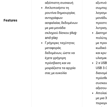
αξιόπιστη συσκευή
εξυπνότ
Απλοποιήστε τη
συμπερ
ρουτίνα δημιουργίας
λογισμι
αντιγράφων
μονάδ
Features
ασφαλείας δεδομένων
προστασ
με μια μονάδα
λυτρισμ
σκληρού δίσκου plug-
Διατηρ
and-play
πολύτι
Γρήγορες ταχύτητες
με προ
μεταφοράς
κωδικό
δεδομένων, ώστε να
και κρ
έχετε γρήγορη
υλισμι
πρόσβαση και να
2 x USB
μοιράζεστε τα αρχεία
USB 3.
σας με ευκολία
διανομ
πρόσθ
συσκευ
αξεσου
Απολαύ
με μια 
περιορ