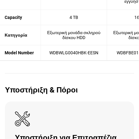
εγγύησ
Capacity
4 TB
16
Εξωτερική μονάδα σκληρού
Εξωτερική μ
Κατηγορία
δίσκου HDD
δίσκ
Model Number
WDBWLG0040HBK-EESN
WDBFBE01
Υποστήριξη & Πόροι
Υποστήριξη για Επιτραπέζια