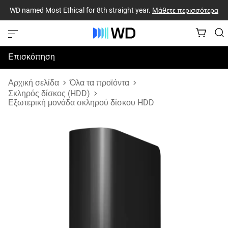
WD named Most Ethical for 8th straight year.
Μάθετε περισσότερα
Επισκόπηση
Προδιαγραφές
Αρχική σελίδα
Όλα τα προϊόντα
Σκληρός δίσκος (HDD)
Εξωτερική μονάδα σκληρού δίσκου HDD
Υποστήριξη & Πόροι