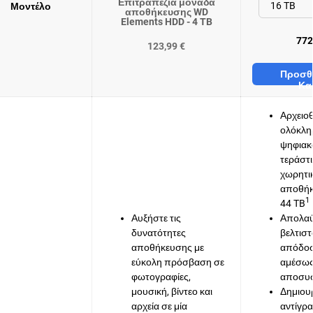
Επιτραπέζια μονάδα
Μοντέλο
αποθήκευσης WD
Elements HDD - 4 TB
772
123,99 €
Προσθ
Κα
Αρχειο
ολόκλη
ψηφιακ
τεράστ
χωρητι
αποθήκ
1
44 TB
Αυξήστε τις
Απολα
δυνατότητες
βελτισ
αποθήκευσης με
απόδοσ
εύκολη πρόσβαση σε
αμέσως
φωτογραφίες,
αποσυσ
μουσική, βίντεο και
Δημιου
αρχεία σε μία
αντίγρ