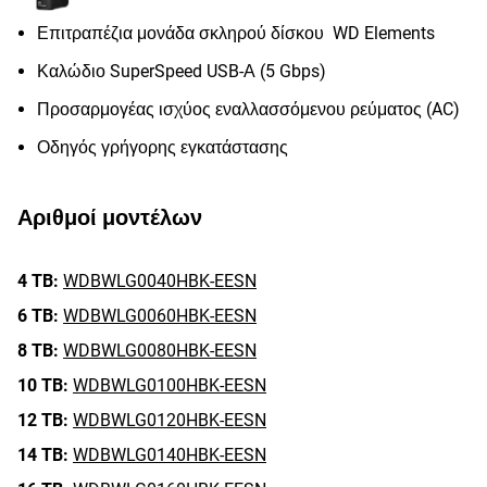
Επιτραπέζια μονάδα σκληρού δίσκου WD Elements
Καλώδιο SuperSpeed USB-Α (5 Gbps)
Προσαρμογέας ισχύος εναλλασσόμενου ρεύματος (AC)
Οδηγός γρήγορης εγκατάστασης
Αριθμοί μοντέλων
4 TB:
WDBWLG0040HBK-EESN
6 TB:
WDBWLG0060HBK-EESN
8 TB:
WDBWLG0080HBK-EESN
10 TB:
WDBWLG0100HBK-EESN
12 TB:
WDBWLG0120HBK-EESN
14 TB:
WDBWLG0140HBK-EESN