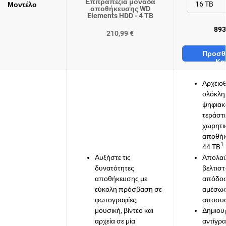
Επιτραπέζια μονάδα
Μοντέλο
αποθήκευσης WD
Elements HDD - 4 TB
893
210,99 €
Προσθ
Κα
Αρχειο
ολόκλη
ψηφιακ
τεράστ
χωρητι
αποθήκ
1
44 TB
Αυξήστε τις
Απολα
δυνατότητες
βελτισ
αποθήκευσης με
απόδοσ
εύκολη πρόσβαση σε
αμέσως
φωτογραφίες,
αποσυσ
μουσική, βίντεο και
Δημιου
αρχεία σε μία
αντίγρ