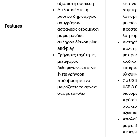
αξιόπιστη συσκευή
εξυπνότ
Απλοποιήστε τη
συμπερ
ρουτίνα δημιουργίας
λογισμι
αντιγράφων
μονάδ
Features
ασφαλείας δεδομένων
προστασ
με μια μονάδα
λυτρισμ
σκληρού δίσκου plug-
Διατηρ
and-play
πολύτι
Γρήγορες ταχύτητες
με προ
μεταφοράς
κωδικό
δεδομένων, ώστε να
και κρ
έχετε γρήγορη
υλισμι
πρόσβαση και να
2 x USB
μοιράζεστε τα αρχεία
USB 3.
σας με ευκολία
διανομ
πρόσθ
συσκευ
αξεσου
Απολαύ
με μια 
περιορ