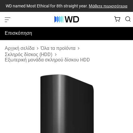
WD named Most Ethical for 8th straight year.
Μάθετε περισσότερα
Επισκόπηση
Προδιαγραφές
Αρχική σελίδα
Όλα τα προϊόντα
Σκληρός δίσκος (HDD)
Εξωτερική μονάδα σκληρού δίσκου HDD
Υποστήριξη & Πόροι