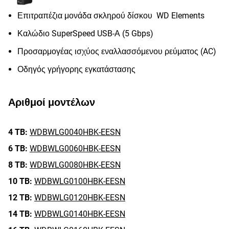
Επιτραπέζια μονάδα σκληρού δίσκου WD Elements
Καλώδιο SuperSpeed USB-Α (5 Gbps)
Προσαρμογέας ισχύος εναλλασσόμενου ρεύματος (AC)
Οδηγός γρήγορης εγκατάστασης
Αριθμοί μοντέλων
4 TB:
WDBWLG0040HBK-EESN
6 TB:
WDBWLG0060HBK-EESN
8 TB:
WDBWLG0080HBK-EESN
10 TB:
WDBWLG0100HBK-EESN
12 TB:
WDBWLG0120HBK-EESN
14 TB:
WDBWLG0140HBK-EESN