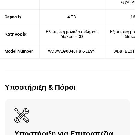
εγγύησ
Capacity
4 TB
16
Εξωτερική μονάδα σκληρού
Εξωτερική μ
Κατηγορία
δίσκου HDD
δίσκ
Model Number
WDBWLG0040HBK-EESN
WDBFBE01
Υποστήριξη & Πόροι
Υποστήριξη για Επιτραπέζια