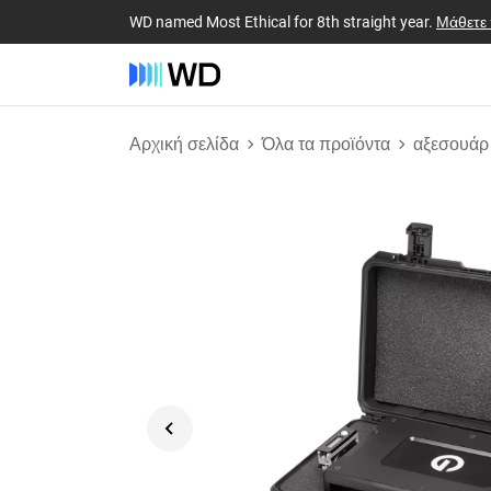
WD named Most Ethical for 8th straight year.
Μάθετε
Αρχική σελίδα
Όλα τα προϊόντα
αξεσουάρ