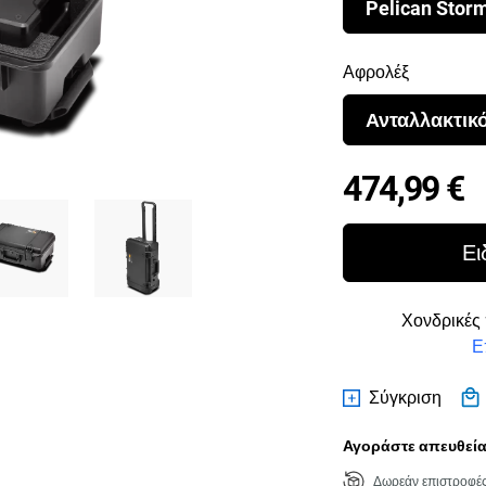
Pelican Stor
Αφρολέξ
Ανταλλακτικ
P
474,99 €
Ει
Χονδρικές 
Ε
Σύγκριση
Αγοράστε απευθείας
Δωρεάν επιστροφέ