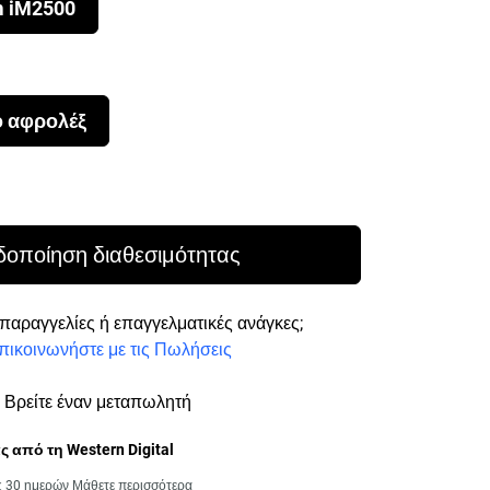
m iM2500
ό αφρολέξ
rice 474,99 €
δοποίηση διαθεσιμότητας
παραγγελίες ή επαγγελματικές ανάγκες;
πικοινωνήστε με τις Πωλήσεις
Βρείτε έναν μεταπωλητή
 από τη Western Digital
ς 30 ημερών
Μάθετε περισσότερα