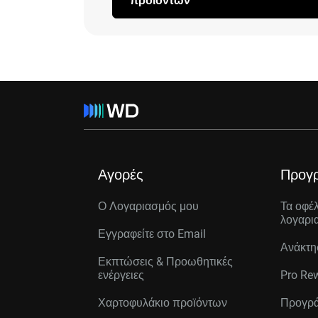
προϊόντων
Αγορές
Προγ
Ο Λογαριασμός μου
Τα οφέ
λογαρι
Εγγραφείτε στo Email
Ανάκτη
Εκπτώσεις & Προωθητικές
ενέργειες
Pro Re
Χαρτοφυλάκιο προϊόντων
Προγρά