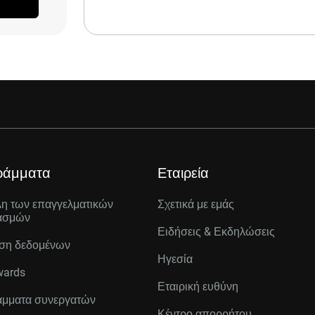
ράμματα
Εταιρεία
λη των επαγγελματικών
Σχετικά με εμάς
ασμών
Ειδήσεις & Εκδηλώσεις
ση δεδομένων
Ηγεσία
wards
Εταιρική ευθύνη
μματα συνεργατών
Κέντρο απορρήτου