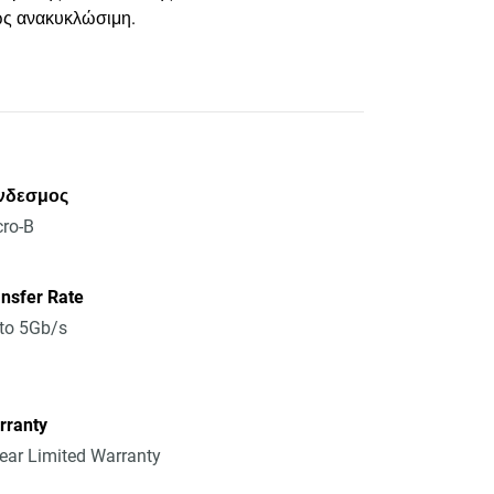
ς ανακυκλώσιμη.
νδεσμος
ro-B
nsfer Rate
to 5Gb/s
rranty
ear Limited Warranty