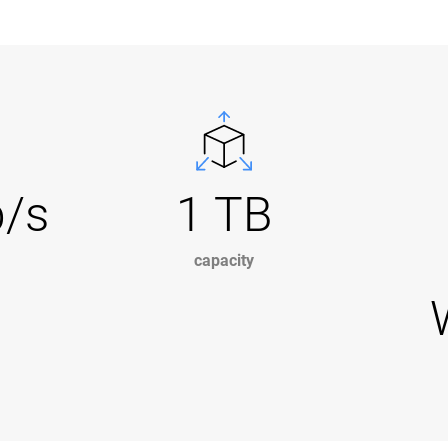
b/s
1 TB
capacity