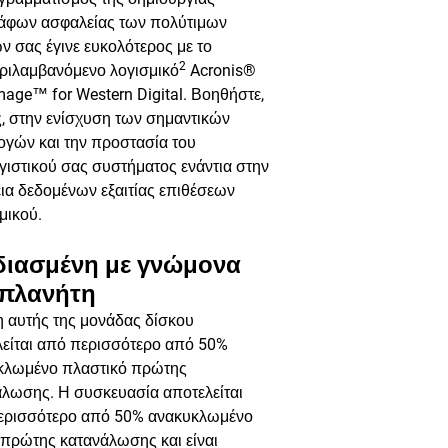
ράφων ασφαλείας των πολύτιμων
ν σας έγινε ευκολότερος με το
2
ριλαμβανόμενο λογισμικό
Acronis®
mage™ for Western Digital. Βοηθήστε,
, στην ενίσχυση των σημαντικών
ογών και την προστασία του
ιστικού σας συστήματος ενάντια στην
ια δεδομένων εξαιτίας επιθέσεων
μικού.
διασμένη με γνώμονα
 πλανήτη
 αυτής της μονάδας δίσκου
λείται από περισσότερο από 50%
κλωμένο πλαστικό πρώτης
άλωσης. Η συσκευασία αποτελείται
ερισσότερο από 50% ανακυκλωμένο
 πρώτης κατανάλωσης και είναι