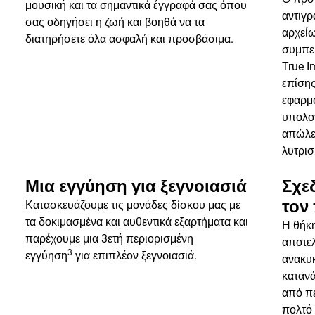
μουσική και τα σημαντικά έγγραφά σας όπου
αντιγ
σας οδηγήσει η ζωή και βοηθά να τα
αρχείω
διατηρήσετε όλα ασφαλή και προσβάσιμα.
συμπε
True I
επίσης
εφαρμ
υπολογ
απώλε
λυτρισ
Μια εγγύηση για ξεγνοιασιά
Σχε
τον
Κατασκευάζουμε τις μονάδες δίσκου μας με
τα δοκιμασμένα και αυθεντικά εξαρτήματα και
Η θήκη
παρέχουμε μια 3ετή περιορισμένη
αποτε
3
εγγύηση
για επιπλέον ξεγνοιασιά.
ανακυ
καταν
από π
πολτό