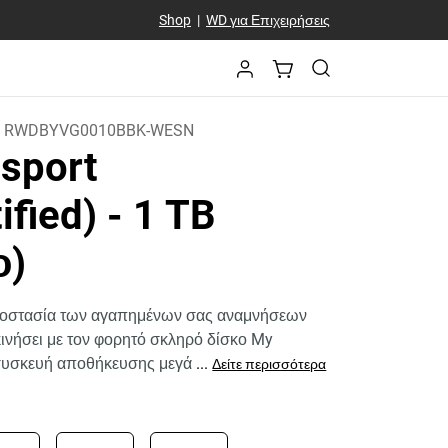
Shop
|
WD για Επιχειρήσεις
:
RWDBYVG0010BBK-WESN
sport
ified)
- 1 TB
ο)
ροστασία των αγαπημένων σας αναμνήσεων
κινήσει με τον φορητό σκληρό δίσκο My
 συσκευή αποθήκευσης μεγά
...
Δείτε περισσότερα