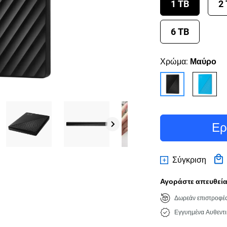
1 TB
2
6 TB
Χρώμα:
Μαύρο
Ερ
Σύγκριση
Αγοράστε απευθείας
Δωρεάν επιστροφέ
Εγγυημένα Αυθεντι