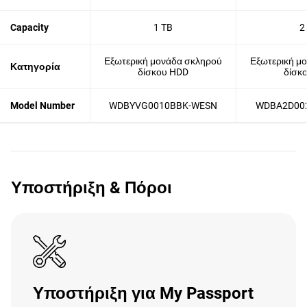
Capacity
1 TB
2
Εξωτερική μονάδα σκληρού
Εξωτερική μ
Κατηγορία
δίσκου HDD
δίσκ
Model Number
WDBYVG0010BBK-WESN
WDBA2D00
Υποστήριξη & Πόροι
Υποστήριξη για My Passport