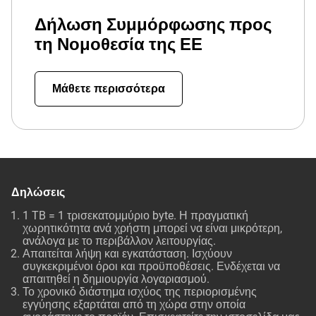
Δήλωση Συμμόρφωσης προς
τη Νομοθεσία της ΕΕ
Μάθετε περισσότερα
Δηλώσεις
1 TB = 1 τρισεκατομμύριο byte. Η πραγματική
χωρητικότητα ανά χρήστη μπορεί να είναι μικρότερη,
ανάλογα με το περιβάλλον λειτουργίας.
Απαιτείται λήψη και εγκατάσταση. Ισχύουν
συγκεκριμένοι όροι και προϋποθέσεις. Ενδέχεται να
απαιτηθεί η δημιουργία λογαριασμού.
Το χρονικό διάστημα ισχύος της περιορισμένης
εγγύησης εξαρτάται από τη χώρα στην οποία