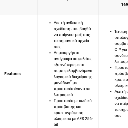
169
Λεπτή ανθεκτική
σχεδίαση που βοηθά
Έτοιμη 
να παίρνετε μαζί σας
υπολογ
τα σημαντικά αρχεία
συμβατ
σας
C™ για
Δημιουργήστε
συνδεσ
αντίγραφα ασφαλείας
λειτουρ
εξυπνότερα με το
Προστα
συμπεριλαμβανόμενο
πρόσβα
Features
λογισμικό διαχείρισης
κρυπτ
2
μονάδων
με
υλισμικ
προστασία έναντι σε
Λεπτή 
λυτρισμικό
σχεδία
Προστασία με κωδικό
να παίρ
πρόσβασης και
τα σημα
κρυπτογράφηση
σας
υλισμικού με AES 256-
bit