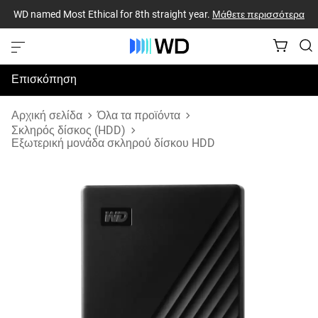
WD named Most Ethical for 8th straight year.
Μάθετε περισσότερα
Επισκόπηση
Προδιαγραφές
Αρχική σελίδα
Όλα τα προϊόντα
Σκληρός δίσκος (HDD)
Εξωτερική μονάδα σκληρού δίσκου HDD
Υποστήριξη & Πόροι