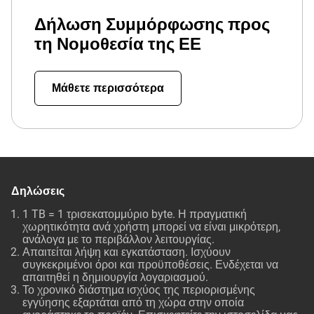
Δήλωση Συμμόρφωσης προς
τη Νομοθεσία της ΕΕ
Μάθετε περισσότερα
Δηλώσεις
1 TB = 1 τρισεκατομμύριο byte. Η πραγματική
χωρητικότητα ανά χρήστη μπορεί να είναι μικρότερη,
ανάλογα με το περιβάλλον λειτουργίας.
Απαιτείται λήψη και εγκατάσταση. Ισχύουν
συγκεκριμένοι όροι και προϋποθέσεις. Ενδέχεται να
απαιτηθεί η δημιουργία λογαριασμού.
Το χρονικό διάστημα ισχύος της περιορισμένης
εγγύησης εξαρτάται από τη χώρα στην οποία