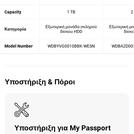
Capacity
1 TB
2
Εξωτερική μονάδα σκληρού
Εξωτερική μ
Κατηγορία
δίσκου HDD
δίσκ
Model Number
WDBYVG0010BBK-WESN
WDBA2D00
Υποστήριξη & Πόροι
Υποστήριξη για My Passport