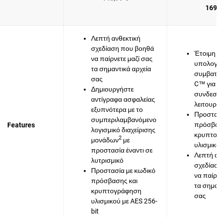
169
Λεπτή ανθεκτική
σχεδίαση που βοηθά
Έτοιμη 
να παίρνετε μαζί σας
υπολογ
τα σημαντικά αρχεία
συμβατ
σας
C™ για
Δημιουργήστε
συνδεσ
αντίγραφα ασφαλείας
λειτουρ
εξυπνότερα με το
Προστα
συμπεριλαμβανόμενο
πρόσβα
Features
λογισμικό διαχείρισης
κρυπτ
2
μονάδων
με
υλισμικ
προστασία έναντι σε
Λεπτή 
λυτρισμικό
σχεδία
Προστασία με κωδικό
να παίρ
πρόσβασης και
τα σημα
κρυπτογράφηση
σας
υλισμικού με AES 256-
bit