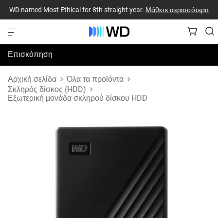
WD named Most Ethical for 8th straight year.
Μάθετε περισσότερα
Επισκόπηση
Προδιαγραφές
Αρχική σελίδα
Όλα τα προϊόντα
Σκληρός δίσκος (HDD)
Εξωτερική μονάδα σκληρού δίσκου HDD
Υποστήριξη & Πόροι