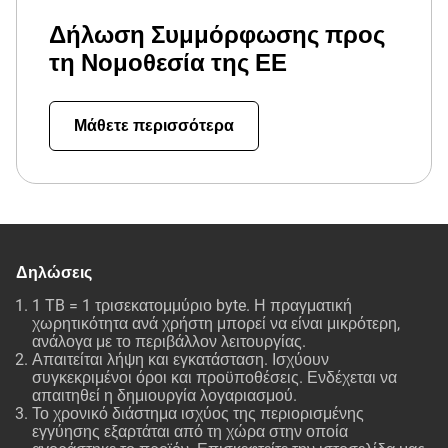
Δήλωση Συμμόρφωσης προς
τη Νομοθεσία της ΕΕ
Μάθετε περισσότερα
Δηλώσεις
1 TB = 1 τρισεκατομμύριο byte. Η πραγματική
χωρητικότητα ανά χρήστη μπορεί να είναι μικρότερη,
ανάλογα με το περιβάλλον λειτουργίας.
Απαιτείται λήψη και εγκατάσταση. Ισχύουν
συγκεκριμένοι όροι και προϋποθέσεις. Ενδέχεται να
απαιτηθεί η δημιουργία λογαριασμού.
Το χρονικό διάστημα ισχύος της περιορισμένης
εγγύησης εξαρτάται από τη χώρα στην οποία