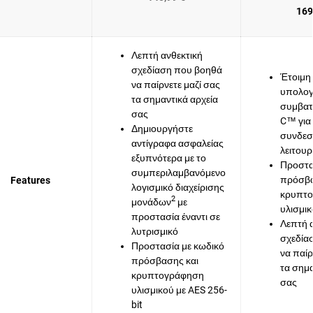
169
Λεπτή ανθεκτική
σχεδίαση που βοηθά
Έτοιμη 
να παίρνετε μαζί σας
υπολογ
τα σημαντικά αρχεία
συμβατ
σας
C™ για
Δημιουργήστε
συνδεσ
αντίγραφα ασφαλείας
λειτουρ
εξυπνότερα με το
Προστα
συμπεριλαμβανόμενο
πρόσβα
Features
λογισμικό διαχείρισης
κρυπτ
2
μονάδων
με
υλισμικ
προστασία έναντι σε
Λεπτή 
λυτρισμικό
σχεδία
Προστασία με κωδικό
να παίρ
πρόσβασης και
τα σημα
κρυπτογράφηση
σας
υλισμικού με AES 256-
bit