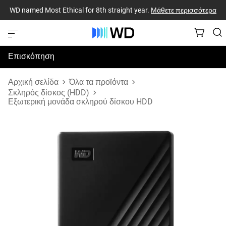
WD named Most Ethical for 8th straight year.
Μάθετε περισσότερα
Επισκόπηση
Προδιαγραφές
Αρχική σελίδα
Όλα τα προϊόντα
Σκληρός δίσκος (HDD)
Εξωτερική μονάδα σκληρού δίσκου HDD
Υποστήριξη & Πόροι