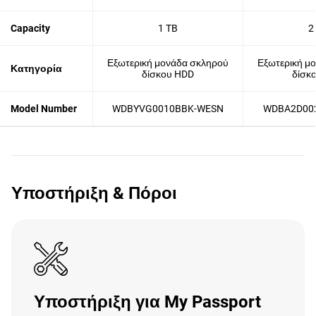
Capacity
1 TB
2
Εξωτερική μονάδα σκληρού
Εξωτερική μ
Κατηγορία
δίσκου HDD
δίσκ
Model Number
WDBYVG0010BBK-WESN
WDBA2D00
Υποστήριξη & Πόροι
Υποστήριξη για My Passport