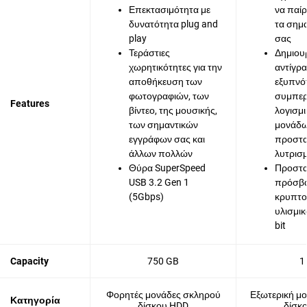
Επεκτασιμότητα με
να παίρ
δυνατότητα plug and
τα σημα
play
σας
Τεράστιες
Δημιου
χωρητικότητες για την
αντίγρ
αποθήκευση των
εξυπνότ
φωτογραφιών, των
συμπερ
Features
βίντεο, της μουσικής,
λογισμι
των σημαντικών
μονάδ
εγγράφων σας και
προστασ
άλλων πολλών
λυτρισμ
Θύρα SuperSpeed
Προστα
USB 3.2 Gen 1
πρόσβα
(5Gbps)
κρυπτ
υλισμικ
bit
Capacity
750 GB
1
Φορητές μονάδες σκληρού
Εξωτερική μ
Κατηγορία
δίσκου HDD
δίσκ