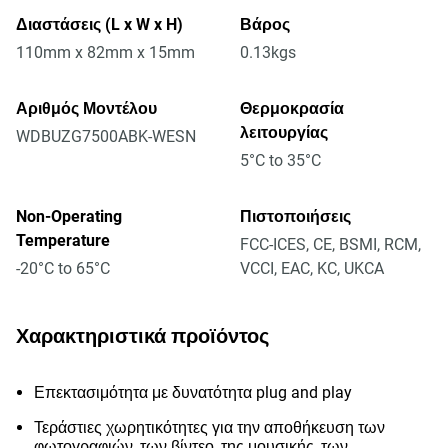
Διαστάσεις (L x W x H)
Βάρος
110mm x 82mm x 15mm
0.13kgs
Αριθμός Μοντέλου
Θερμοκρασία
λειτουργίας
WDBUZG7500ABK-WESN
5°C to 35°C
Non-Operating
Πιστοποιήσεις
Temperature
FCC-ICES, CE, BSMI, RCM,
-20°C to 65°C
VCCI, EAC, KC, UKCA
Χαρακτηριστικά προϊόντος
Επεκτασιμότητα με δυνατότητα plug and play
Τεράστιες χωρητικότητες για την αποθήκευση των
φωτογραφιών, των βίντεο, της μουσικής, των