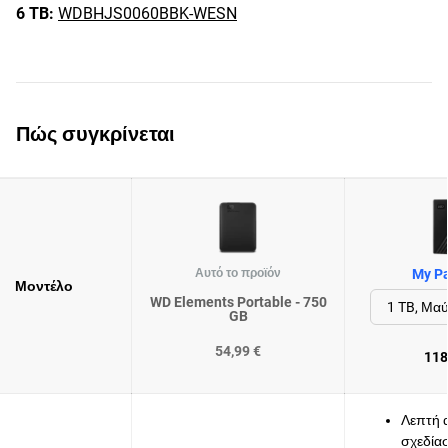
6 TB:
WDBHJS0060BBK-WESN
Πώς συγκρίνεται
Αυτό το προϊόν
My Pa
Μοντέλο
WD Elements Portable - 750
GB
54,99 €
118
Λεπτή 
σχεδία