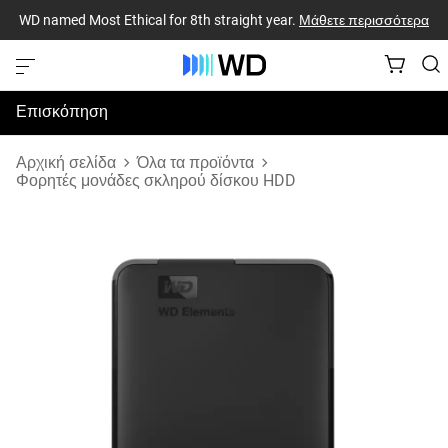
WD named Most Ethical for 8th straight year.
Μάθετε περισσότερα
Επισκόπηση
Προδιαγραφές
Αρχική σελίδα
Όλα τα προϊόντα
Φορητές μονάδες σκληρού δίσκου HDD
Υποστήριξη & Πόροι