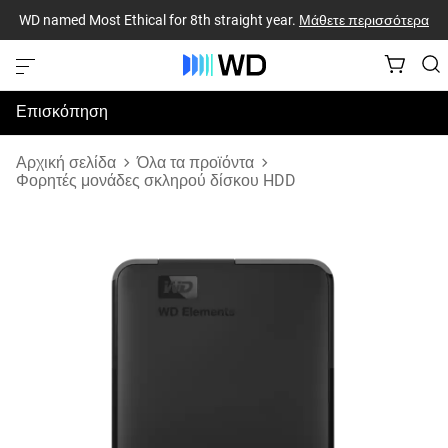
WD named Most Ethical for 8th straight year.
Μάθετε περισσότερα
Επισκόπηση
Προδιαγραφές
Αρχική σελίδα
Όλα τα προϊόντα
Φορητές μονάδες σκληρού δίσκου HDD
Υποστήριξη & Πόροι