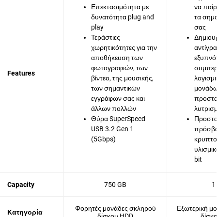
Επεκτασιμότητα με
να παίρ
δυνατότητα plug and
τα σημα
play
σας
Τεράστιες
Δημιου
χωρητικότητες για την
αντίγρ
αποθήκευση των
εξυπνότ
φωτογραφιών, των
συμπερ
Features
βίντεο, της μουσικής,
λογισμι
των σημαντικών
μονάδ
εγγράφων σας και
προστασ
άλλων πολλών
λυτρισμ
Θύρα SuperSpeed
Προστα
USB 3.2 Gen 1
πρόσβα
(5Gbps)
κρυπτ
υλισμικ
bit
Capacity
750 GB
1
Φορητές μονάδες σκληρού
Εξωτερική μ
Κατηγορία
δίσκου HDD
δίσκ