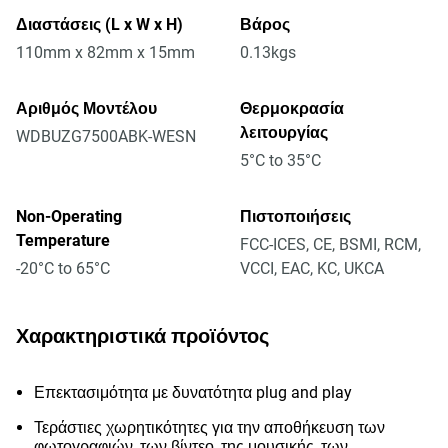
Διαστάσεις (L x W x H)
Βάρος
110mm x 82mm x 15mm
0.13kgs
Αριθμός Μοντέλου
Θερμοκρασία
λειτουργίας
WDBUZG7500ABK-WESN
5°C to 35°C
Non-Operating
Πιστοποιήσεις
Temperature
FCC-ICES, CE, BSMI, RCM,
-20°C to 65°C
VCCI, EAC, KC, UKCA
Χαρακτηριστικά προϊόντος
Επεκτασιμότητα με δυνατότητα plug and play
Τεράστιες χωρητικότητες για την αποθήκευση των
φωτογραφιών, των βίντεο, της μουσικής, των