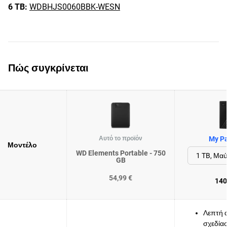
6 TB:
WDBHJS0060BBK-WESN
Πώς συγκρίνεται
Αυτό το προϊόν
My Pa
Μοντέλο
WD Elements Portable - 750
GB
54,99 €
140
Λεπτή 
σχεδία