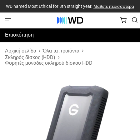
WD named Most Ethical for 8th straight year.
Μάθετε περισσότερα
Επισκόπηση
Προδιαγραφές
Αρχική σελίδα
Όλα τα προϊόντα
Σκληρός δίσκος (HDD)
Φορητές μονάδες σκληρού δίσκου HDD
Υποστήριξη & Πόροι