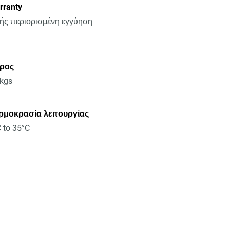
rranty
τής περιορισμένη εγγύηση
ρος
8kgs
ρμοκρασία λειτουργίας
 to 35°C