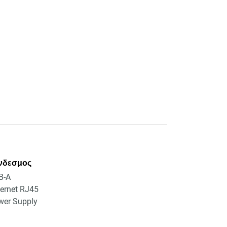
νδεσμος
B-A
ernet RJ45
wer Supply