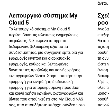
άνετα,
Λειτουργικό σύστημα My
Σχε
Cloud 5
ροο
Το λειτουργικό σύστημα My Cloud 5
Αναβα
περιλαμβάνει τις τελευταίες ενημερώσεις
επεξε
ασφαλείας, βελτιωμένο απόρρητο
θα απο
δεδομένων, βελτιωμένη αξιοπιστία
ταχύτη
συνδεσιμότητας, μια σύγχρονη εμπειρία για
ροοθήκ
εφαρμογές κινητού και διαδικτυακές
τη δυ
εφαρμογές, καθώς και βελτιωμένες
ώστε ν
δυνατότητες προβολής και κοινής χρήσης
άνεση 
φωτογραφιών/βίντεο. Χρησιμοποιήστε την
διακο
εφαρμογή για κινητά ή τη διαδικτυακή
λήψης,
εφαρμογή για απομακρυσμένη πρόσβαση
όλες τ
και κοινή χρήση αρχείων, φωτογραφιών και
μουσικ
βίντεο που αποθηκεύετε στο My Cloud NAS
ροοθήκ
σας, από οπουδήποτε υπάρχει σύνδεση στο
παιχνι