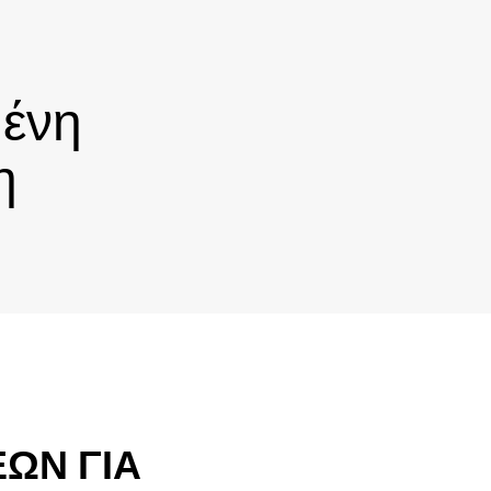
μένη
η
ΩΝ ΓΙΑ