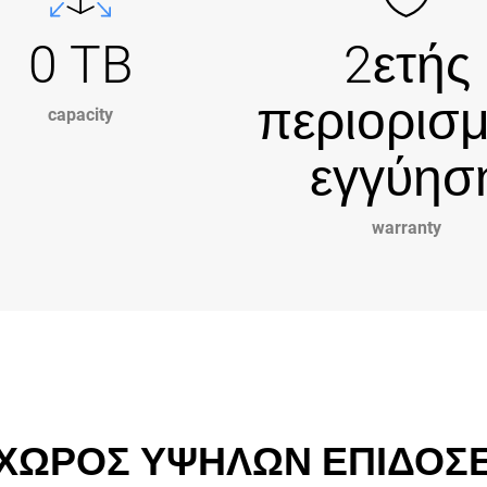
0 TB
2ετής
περιορισ
capacity
εγγύησ
warranty
ΧΩΡΟΣ ΥΨΗΛΩΝ ΕΠΙΔΟΣΕ