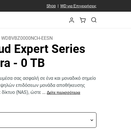
Shop
|
WD για Επιχειρήσεις
:
WDBVBZ0000NCH-EESN
ud Expert Series
tra
- 0 TB
υμέσα σας ασφαλή σε ένα και μοναδικό σημείο
 υψηλών επιδόσεων μονάδα αποθήκευσης
 δίκτυο (NAS), ώστε
...
Δείτε περισσότερα