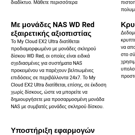
διαδίκτυο.
Μάθετε περισσότερα
πιστο
πολυμ
Με μονάδες NAS WD Red
Κρυ
εξαιρετικής αξιοπιστίας
Δεδομέ
κρυπτ
Το My Cloud EX2 Ultra διατίθεται
να απο
προδιαμορφωμένο με μονάδες σκληρού
στο σύ
δίσκου WD Red, οι οποίες είναι ειδικά
χρησιμ
σχεδιασμένες για συστήματα NAS
υπολογ
προκειμένου να παρέχουν βελτιωμένες
προστ
επιδόσεις σε περιβάλλοντα 24x7. Το My
Cloud EX2 Ultra διατίθεται, επίσης, σε έκδοση
χωρίς δίσκους, ώστε να μπορείτε να
δημιουργήσετε μια προσαρμοσμένη μονάδα
NAS με συμβατές μονάδες σκληρού δίσκου.
Υποστήριξη εφαρμογών