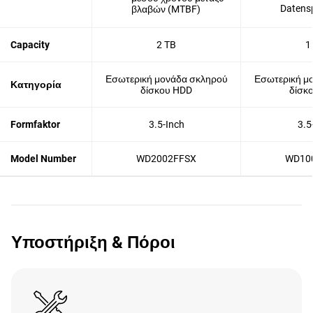
Datens
βλαβών (MTBF)
Capacity
2 TB
1
Εσωτερική μονάδα σκληρού
Εσωτερική μ
Κατηγορία
δίσκου HDD
δίσκ
Formfaktor
3.5-Inch
3.5
Model Number
WD2002FFSX
WD10
Υποστήριξη & Πόροι