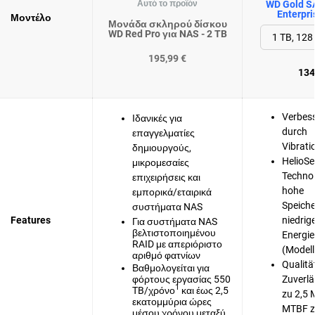
Αυτό το προϊόν
WD Gold S
Enterpri
Μοντέλο
Μονάδα σκληρού δίσκου
WD Red Pro για NAS - 2 TB
195,99 €
134
Verbess
Ιδανικές για
durch
επαγγελματίες
Vibrati
δημιουργούς,
HelioSe
μικρομεσαίες
Technol
επιχειρήσεις και
hohe
εμπορικά/εταιρικά
Speiche
συστήματα NAS
Features
niedri
Για συστήματα NAS
βελτιστοποιημένου
Energie
RAID με απεριόριστο
(Modell
αριθμό φατνίων
Qualitä
Βαθμολογείται για
φόρτους εργασίας 550
Zuverlä
1
TB/χρόνο
και έως 2,5
zu 2,5 
εκατομμύρια ώρες
MTBF z
μέσου χρόνου μεταξύ