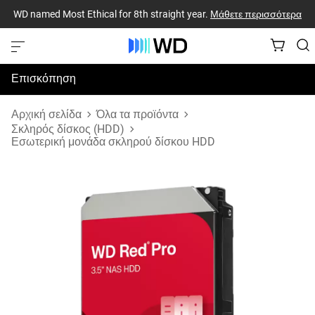
WD named Most Ethical for 8th straight year.
Μάθετε περισσότερα
Επισκόπηση
Προδιαγραφές
Αρχική σελίδα
Όλα τα προϊόντα
Σκληρός δίσκος (HDD)
Εσωτερική μονάδα σκληρού δίσκου HDD
Υποστήριξη & Πόροι