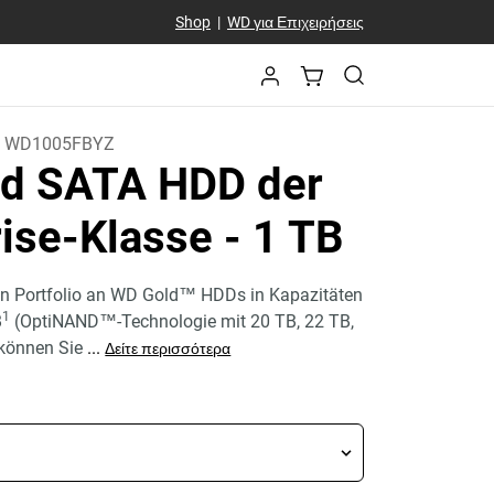
Shop
|
WD για Επιχειρήσεις
:
WD1005FBYZ
d SATA HDD der
rise-Klasse
- 1 TB
n Portfolio an WD Gold™ HDDs in Kapazitäten
1
B
(OptiNAND™-Technologie mit 20 TB, 22 TB,
 können Sie
...
Δείτε περισσότερα