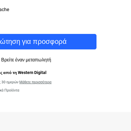
ache
ώτηση για προσφορά
Βρείτε έναν μεταπωλητή
 από τη Western Digital
ς 30 ημερών
Μάθετε περισσότερα
κά Προϊόντα