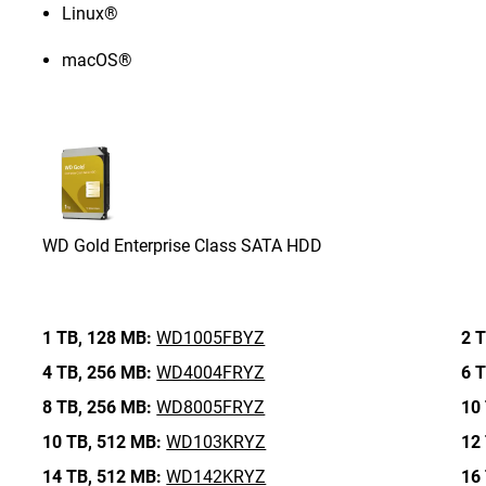
Linux®
macOS®
WD Gold Enterprise Class SATA HDD
1 TB,
128 MB:
WD1005FBYZ
2 T
4 TB,
256 MB:
WD4004FRYZ
6 T
8 TB,
256 MB:
WD8005FRYZ
10 
10 TB,
512 MB:
WD103KRYZ
12 
14 TB,
512 MB:
WD142KRYZ
16 