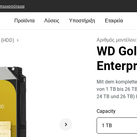
 περισσότερα
Προϊόντα
Λύσεις
Υποστήριξη
Εταιρεία
Αριθμός μοντέλου
e (HDD)
WD Gol
Enterp
Mit dem komplette
von 1 TB bis 26 T
24 TB und 26 TB)
Capacity