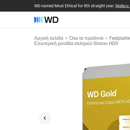
WD named Most Ethical for 8th straight year.
Μάθετε
Αρχική σελίδα
Όλα τα προϊόντα
Festplatt
Εσωτερική μονάδα σκληρού δίσκου HDD