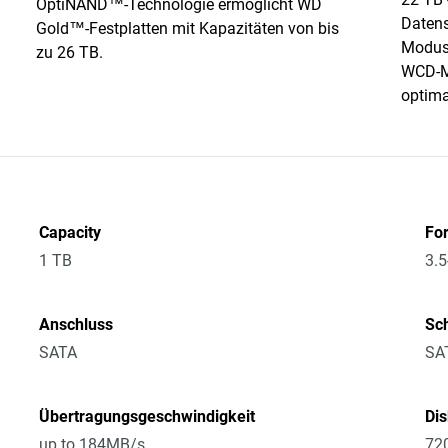
OptiNAND™-Technologie ermöglicht WD
Datens
Gold™-Festplatten mit Kapazitäten von bis
Modus 
zu 26 TB.
WCD-Mo
optima
Capacity
Fo
1 TB
3.5
Anschluss
Sch
SATA
SA
Übertragungsgeschwindigkeit
Di
up to 184MB/s
72