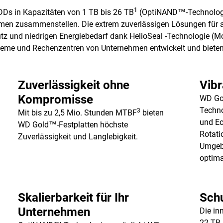
1
Ds in Kapazitäten von 1 TB bis 26 TB
(OptiNAND™-Technologie
ehmen zusammenstellen. Die extrem zuverlässigen Lösungen für
utz und niedrigen Energiebedarf dank HelioSeal -Technologie 
ysteme und Rechenzentren von Unternehmen entwickelt und bieten
Zuverlässigkeit ohne
Vibr
Kompromisse
WD Gol
Techno
3
Mit bis zu 2,5 Mio. Stunden MTBF
bieten
und Ec
WD Gold™-Festplatten höchste
Rotati
Zuverlässigkeit und Langlebigkeit.
Umgebu
optima
Skalierbarkeit für Ihr
Schu
Unternehmen
Die in
22 TB 