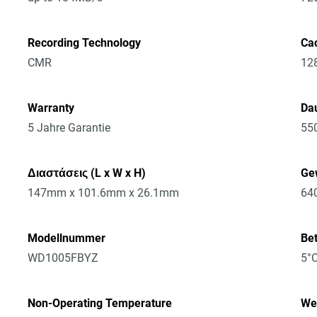
Recording Technology
Ca
CMR
12
Warranty
Dau
5 Jahre Garantie
55
Διαστάσεις (L x W x H)
Ge
147mm x 101.6mm x 26.1mm
64
Modellnummer
Be
WD1005FBYZ
5°C
Non-Operating Temperature
Wei