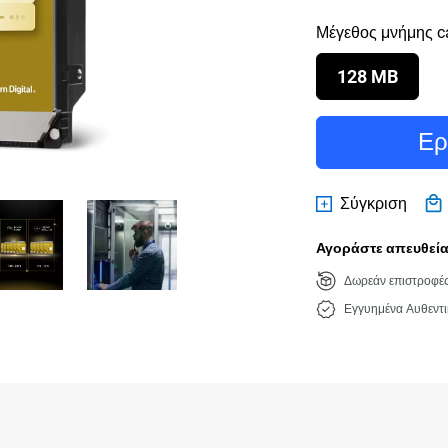
Μέγεθος μνήμης c
128 MB
Ερ
Σύγκριση
Αγοράστε απευθείας
Δωρεάν επιστροφέ
Εγγυημένα Αυθεντι