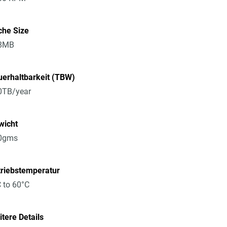
che Size
8MB
erhaltbarkeit (TBW)
0TB/year
wicht
0gms
triebstemperatur
 to 60°C
tere Details