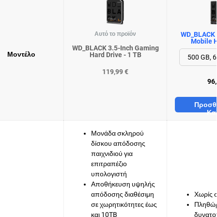
Αυτό το προϊόν
WD_BLACK 
Mobile H
WD_BLACK 3.5-Inch Gaming
Μοντέλο
Hard Drive - 1 TB
119,99 €
96,
Προσθ
Κα
Μονάδα σκληρού
δίσκου απόδοσης
παιχνιδιού για
επιτραπέζιο
υπολογιστή
Αποθήκευση υψηλής
απόδοσης διαθέσιμη
Χωρίς 
σε χωρητικότητες έως
Πληθώ
και 10TB
δυνατο