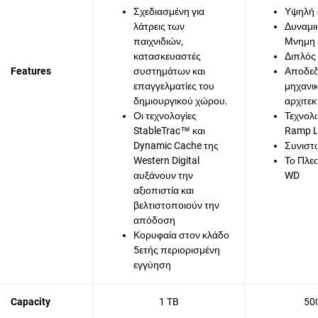
Σχεδιασμένη για
Υψηλή
λάτρεις των
Δυναμι
παιχνιδιών,
Μνημη 
κατασκευαστές
Διπλός
Features
συστημάτων και
Αποδεδ
επαγγελματίες του
μηχανι
δημιουργικού χώρου.
αρχιτεκ
Οι τεχνολογίες
Τεχνολ
StableTrac™ και
Ramp 
Dynamic Cache της
Συνιστ
Western Digital
Το Πλε
αυξάνουν την
WD
αξιοπιστία και
βελτιστοποιούν την
απόδοση
Κορυφαία στον κλάδο
5ετής περιορισμένη
εγγύηση
Capacity
1 TB
50