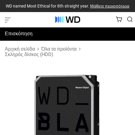
WD named Most Ethical for 8th straight year.
Μάθετε περισσότερα
Επισκόπηση
Προδιαγραφές
Αρχική σελίδα
Όλα τα προϊόντα
Σκληρός δίσκος (HDD)
Υποστήριξη & Πόροι