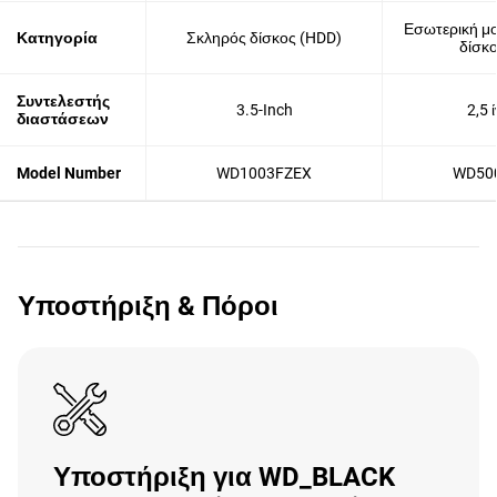
Εσωτερική μ
Κατηγορία
Σκληρός δίσκος (HDD)
δίσκ
Συντελεστής
3.5-Inch
2,5 
διαστάσεων
Model Number
WD1003FZEX
WD50
Υποστήριξη & Πόροι
Υποστήριξη για WD_BLACK