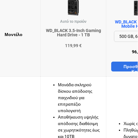
Αυτό το προϊόν
WD_BLACK 
Mobile H
WD_BLACK 3.5-Inch Gaming
Μοντέλο
Hard Drive - 1 TB
119,99 €
96,
Προσθ
Κα
Μονάδα σκληρού
δίσκου απόδοσης
παιχνιδιού για
επιτραπέζιο
υπολογιστή
Αποθήκευση υψηλής
απόδοσης διαθέσιμη
Χωρίς 
σε χωρητικότητες έως
Πληθώ
και 10TB
δυνατο