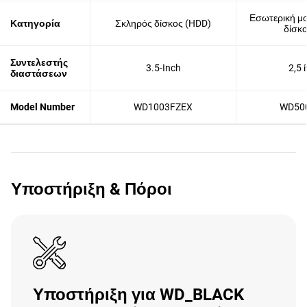
Εσωτερική μ
Κατηγορία
Σκληρός δίσκος (HDD)
δίσκ
Συντελεστής
3.5-Inch
2,5 
διαστάσεων
Model Number
WD1003FZEX
WD50
Υποστήριξη & Πόροι
Υποστήριξη για WD_BLACK