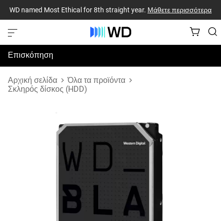
WD named Most Ethical for 8th straight year.
Μάθετε περισσότερα
Επισκόπηση
Προδιαγραφές
Αρχική σελίδα
Όλα τα προϊόντα
Σκληρός δίσκος (HDD)
Υποστήριξη & Πόροι