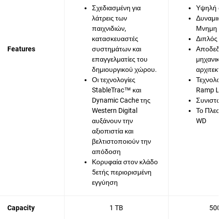
Σχεδιασμένη για
Υψηλή
λάτρεις των
Δυναμι
παιχνιδιών,
Μνημη 
κατασκευαστές
Διπλός
Features
συστημάτων και
Αποδεδ
επαγγελματίες του
μηχανι
δημιουργικού χώρου.
αρχιτεκ
Οι τεχνολογίες
Τεχνολ
StableTrac™ και
Ramp 
Dynamic Cache της
Συνιστ
Western Digital
Το Πλε
αυξάνουν την
WD
αξιοπιστία και
βελτιστοποιούν την
απόδοση
Κορυφαία στον κλάδο
5ετής περιορισμένη
εγγύηση
Capacity
1 TB
50