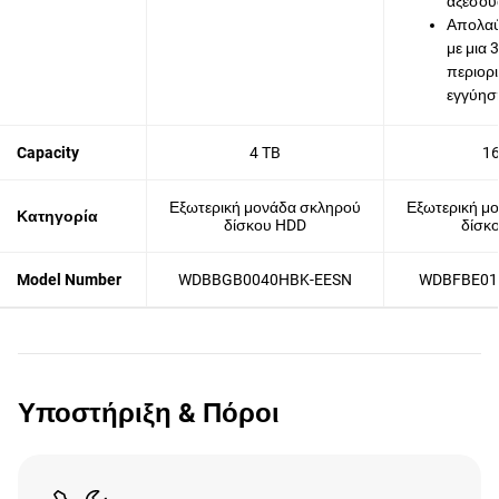
αξεσου
Απολαύ
με μια 
περιορ
εγγύησ
Capacity
4 TB
16
Εξωτερική μονάδα σκληρού
Εξωτερική μ
Κατηγορία
δίσκου HDD
δίσκ
Model Number
WDBBGB0040HBK-EESN
WDBFBE01
Υποστήριξη & Πόροι