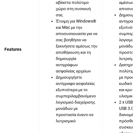
αβίαστα πολύτιμο
αμέσως
χώρο στη συσκευή
αποσυσ
σας
Δημιου
Έτοιμη για Windows®
αντίγρ
και Mac με την
εξυπνότ
αποσυσκευασία για να
συμπερ
σας βοηθήσει να
λογισμι
ξεκινήσετε αμέσως την
μονάδ
Features
αποθήκευση και τη
προστασ
δημιουργία
λυτρισμ
αντιγράφων
Διατηρ
ασφαλείας αρχείων
πολύτι
Δημιουργήστε
με προ
αντίγραφα ασφαλείας
κωδικό
εξυπνότερα με το
και κρ
συμπεριλαμβανόμενο
υλισμι
λογισμικό διαχείρισης
2 x USB
μονάδων με
USB 3.
προστασία έναντι σε
διανομ
λυτρισμικό
πρόσθ
συσκευ