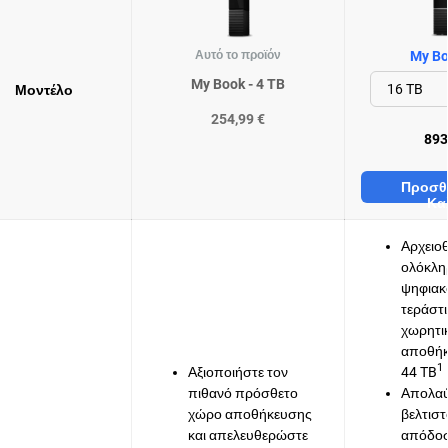
Αυτό το προϊόν
My Bo
My Book - 4 TB
Μοντέλο
254,99 €
893
Προσθ
Κα
Αρχειο
ολόκλη
ψηφιακ
τεράστ
χωρητι
αποθήκ
1
Αξιοποιήστε τον
44 TB
πιθανό πρόσθετο
Απολα
χώρο αποθήκευσης
βελτισ
και απελευθερώστε
απόδοσ