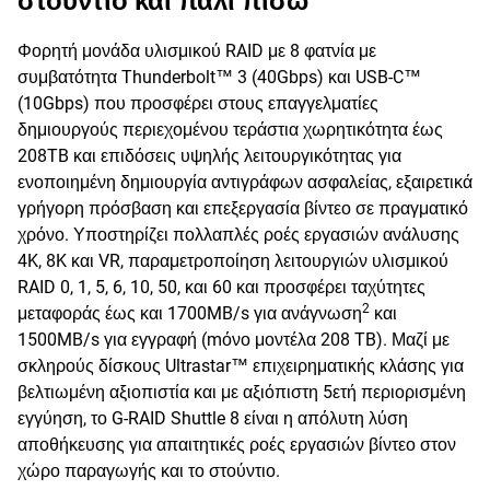
στούντιο και πάλι πίσω
Φορητή μονάδα υλισμικού RAID με 8 φατνία με
συμβατότητα Thunderbolt™ 3 (40Gbps) και USB-C™
(10Gbps) που προσφέρει στους επαγγελματίες
δημιουργούς περιεχομένου τεράστια χωρητικότητα έως
208TB και επιδόσεις υψηλής λειτουργικότητας για
ενοποιημένη δημιουργία αντιγράφων ασφαλείας, εξαιρετικά
γρήγορη πρόσβαση και επεξεργασία βίντεο σε πραγματικό
χρόνο. Υποστηρίζει πολλαπλές ροές εργασιών ανάλυσης
4K, 8K και VR, παραμετροποίηση λειτουργιών υλισμικού
RAID 0, 1, 5, 6, 10, 50, και 60 και προσφέρει ταχύτητες
2
μεταφοράς έως και 1700MB/s για ανάγνωση
και
1500MB/s για εγγραφή (mόνο μοντέλα 208 TB). Μαζί με
σκληρούς δίσκους Ultrastar™ επιχειρηματικής κλάσης για
βελτιωμένη αξιοπιστία και με αξιόπιστη 5ετή περιορισμένη
εγγύηση, το G-RAID Shuttle 8 είναι η απόλυτη λύση
αποθήκευσης για απαιτητικές ροές εργασιών βίντεο στον
χώρο παραγωγής και το στούντιο.