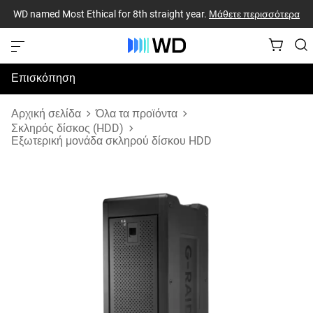
WD named Most Ethical for 8th straight year.
Μάθετε περισσότερα
Επισκόπηση
Προδιαγραφές
Αρχική σελίδα
Όλα τα προϊόντα
Σκληρός δίσκος (HDD)
Εξωτερική μονάδα σκληρού δίσκου HDD
Υποστήριξη & Πόροι