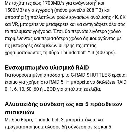
2
Με ταχύτητες έως 1700MB/s για ανάγνωση
και
1500MB/s για εγγραφή (mόνο μοντέλα 208 TB) και
υποστήριξη πολλαπλών ροών εργασιών ανάλυσης 4K, 8K
και VR, μπορείτε να μεταφέρετε και να αντιγράφετε όλα σας
τα πολυμέσα γρήγορα. Έτσι, θα περνάτε λιγότερο χρόνο
περιμένοντας και περισσότερο χρόνο δημιουργώντας με
τις μεταφορές δεδομένων υψηλής ταχύτητας
χρησιμοποιώντας τη θύρα Thunderbolt™ 3 (40Gbps).
Ενσωματωμένο υλισμικό RAID
Για ισορροπημένη απόδοση, το G-RAID SHUTTLE 8 έρχεται
έτοιμο για χρήση στο RAID 5. Ή μπορείτε να διαλέξετε RAID
0, 1, 6, 10, 50, 60 ή JBOD για απόλυτη ευελιξία.
Αλυσοειδής σύνδεση ως και 5 πρόσθετων
συσκευών
Με δύο θύρες Thunderbolt 3, μπορείτε άνετα να
πραγματοποιήσετε αλυσοειδή σύνδεση σε ως και 5