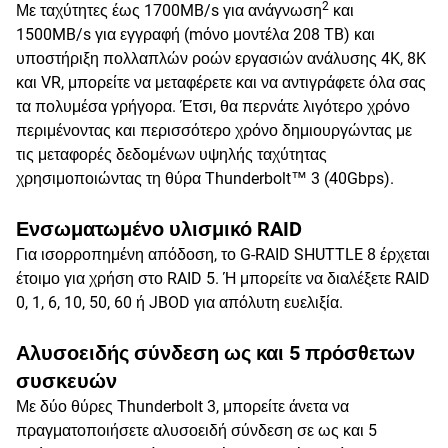
2
Με ταχύτητες έως 1700MB/s για ανάγνωση
και
1500MB/s για εγγραφή (mόνο μοντέλα 208 TB) και
υποστήριξη πολλαπλών ροών εργασιών ανάλυσης 4K, 8K
και VR, μπορείτε να μεταφέρετε και να αντιγράφετε όλα σας
τα πολυμέσα γρήγορα. Έτσι, θα περνάτε λιγότερο χρόνο
περιμένοντας και περισσότερο χρόνο δημιουργώντας με
τις μεταφορές δεδομένων υψηλής ταχύτητας
χρησιμοποιώντας τη θύρα Thunderbolt™ 3 (40Gbps).
Ενσωματωμένο υλισμικό RAID
Για ισορροπημένη απόδοση, το G-RAID SHUTTLE 8 έρχεται
έτοιμο για χρήση στο RAID 5. Ή μπορείτε να διαλέξετε RAID
0, 1, 6, 10, 50, 60 ή JBOD για απόλυτη ευελιξία.
Αλυσοειδής σύνδεση ως και 5 πρόσθετων
συσκευών
Με δύο θύρες Thunderbolt 3, μπορείτε άνετα να
πραγματοποιήσετε αλυσοειδή σύνδεση σε ως και 5