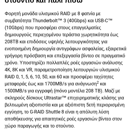
στούντιο και πάλι πίσω
Φορητή μονάδα υλισμικού RAID με 8 φατνία με
συμβατότητα Thunderbolt™ 3 (40Gbps) και USB-C™
(10Gbps) που προσφέρει στους επαγγελματίες
δημιουργούς περιεχομένου τεράστια χωρητικότητα έως
208TB και επιδόσεις υψηλής λειτουργικότητας για
ενοποιημένη δημιουργία αντιγράφων ασφαλείας, εξαιρετικά
γρήγορη πρόσβαση και επεξεργασία βίντεο σε πραγματικό
χρόνο. Υποστηρίζει πολλαπλές ροές εργασιών ανάλυσης
4K, 8K και VR, παραμετροποίηση λειτουργιών υλισμικού
RAID 0, 1, 5, 6, 10, 50, και 60 και προσφέρει ταχύτητες
2
μεταφοράς έως και 1700MB/s για ανάγνωση
και
1500MB/s για εγγραφή (mόνο μοντέλα 208 TB). Μαζί με
σκληρούς δίσκους Ultrastar™ επιχειρηματικής κλάσης για
βελτιωμένη αξιοπιστία και με αξιόπιστη 5ετή περιορισμένη
εγγύηση, το G-RAID Shuttle 8 είναι η απόλυτη λύση
αποθήκευσης για απαιτητικές ροές εργασιών βίντεο στον
χώρο παραγωγής και το στούντιο.