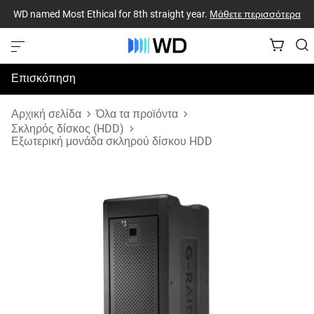
WD named Most Ethical for 8th straight year.
Μάθετε περισσότερα
Επισκόπηση
Προδιαγραφές
Αρχική σελίδα
Όλα τα προϊόντα
Σκληρός δίσκος (HDD)
Εξωτερική μονάδα σκληρού δίσκου HDD
Υποστήριξη & Πόροι