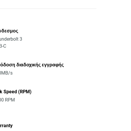
νδεσμος
nderbolt 3
B-C
όδοση διαδοχικής εγγραφής
0MB/s
sk Speed (RPM)
00 RPM
rranty