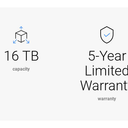
16 TB
5-Year
Limite
capacity
Warrant
warranty