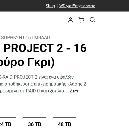
Shop
|
WD για Επιχειρήσεις
:
SDPHK2H-016T-MBAAD
D PROJECT 2
- 16
ούρο Γκρι)
G-RAID PROJECT 2 είναι ένα υψηλών
α αποθήκευσης επιχειρηματικής κλάσης 2
ρφωμένη σε RAID 0 και εξοπλισ
...
Δείτε
24 TB
36 TB
48 TB