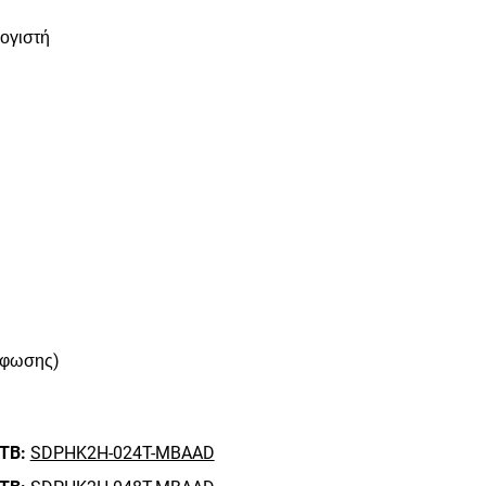
ογιστή
ρφωσης)
 TB:
SDPHK2H-024T-MBAAD