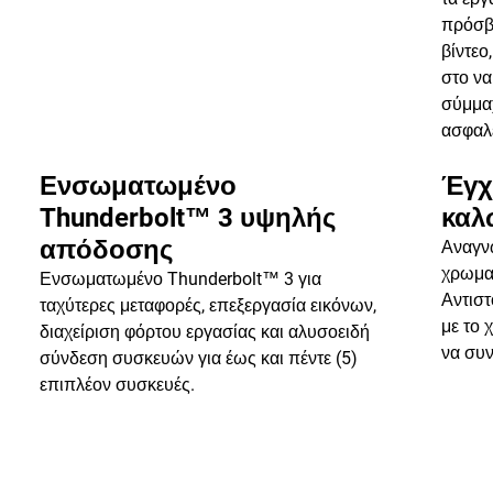
πρόσβα
βίντεο
στο να
σύμμα
ασφαλε
Ενσωματωμένο
Έγχ
Thunderbolt™ 3 υψηλής
καλ
απόδοσης
Αναγνω
χρωμα
Ενσωματωμένο Thunderbolt™ 3 για
Αντιστ
ταχύτερες μεταφορές, επεξεργασία εικόνων,
με το 
διαχείριση φόρτου εργασίας και αλυσοειδή
να συν
σύνδεση συσκευών για έως και πέντε (5)
επιπλέον συσκευές.