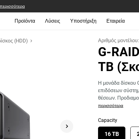
 περισσότερα
Προϊόντα
Λύσεις
Υποστήριξη
Εταιρεία
Αριθμός μοντέλου
δίσκος (HDD)
G-RAI
TB (Σκ
Η μονάδα δίσκου 
επιδόσεων σύστημ
θέσεων. Προδιαμο
περισσότερα
Capacity
16 TB