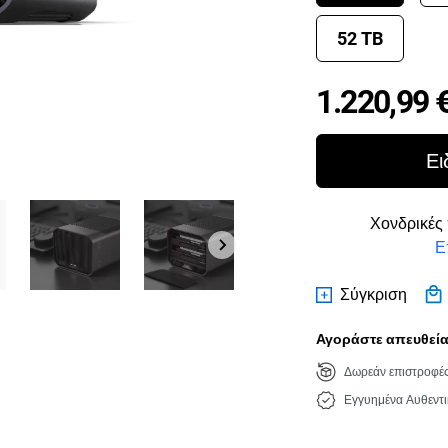
52 TB
1.220,99 
Ει
Χονδρικές 
Ε
Σύγκριση
Αγοράστε απευθείας
Δωρεάν επιστροφέ
Εγγυημένα Αυθεντι