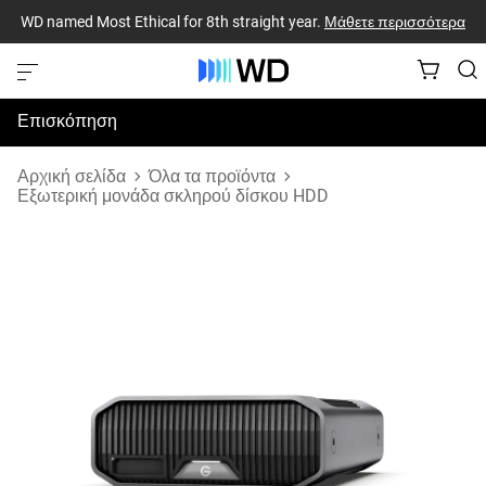
WD named Most Ethical for 8th straight year.
Μάθετε περισσότερα
Επισκόπηση
Προδιαγραφές
Αρχική σελίδα
Όλα τα προϊόντα
Εξωτερική μονάδα σκληρού δίσκου HDD
Υποστήριξη & Πόροι