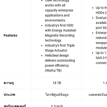
CMR technology
works with all
Up to 6
capacity enterprise
HDDs (
applications and
Dual-po
environments
availabi
Industry's first HDD
port SA
with Energy Assisted-
Enterpr
Features
Magnetic Recording
redunda
technology
swappa
Industry's first Triple
modules
Stage Actuator
Up to 1
HelioSeal design
SAS-3 
delivers outstanding
connec
power efficiency
(Watts/TB)
ความจุ
18 TB
1.
ประเภท
ไดรฟ์ศูนย์ข้อมูล
แพลตฟอร์มดา
ฟอร์มแฟคเตอร์
3.5-Inch