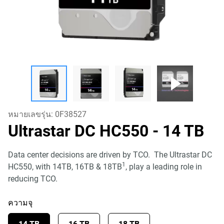
หมายเลขรุ่น:
0F38527
Ultrastar DC HC550
- 14 TB
Data center decisions are driven by TCO. The Ultrastar DC
1
HC550, with 14TB, 16TB & 18TB
, play a leading role in
reducing TCO.
ความจุ