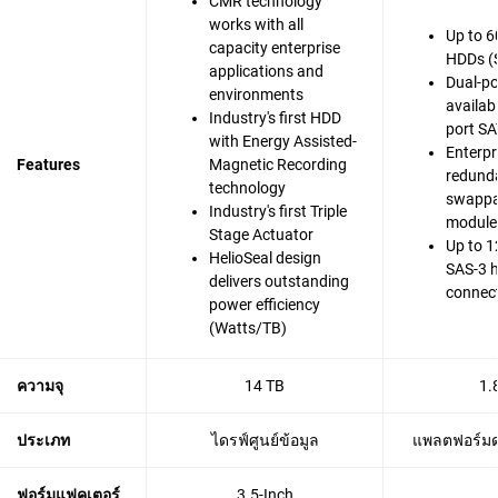
CMR technology
works with all
Up to 6
capacity enterprise
HDDs (
applications and
Dual-po
environments
availabi
Industry's first HDD
port SA
with Energy Assisted-
Enterpr
Features
Magnetic Recording
redunda
technology
swappa
Industry's first Triple
modules
Stage Actuator
Up to 1
HelioSeal design
SAS-3 
delivers outstanding
connec
power efficiency
(Watts/TB)
ความจุ
14 TB
1.
ประเภท
ไดรฟ์ศูนย์ข้อมูล
แพลตฟอร์มดา
ฟอร์มแฟคเตอร์
3.5-Inch