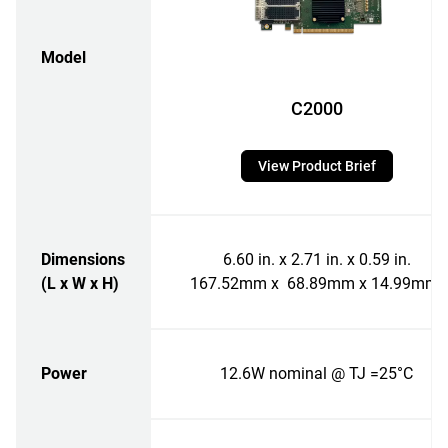
Model
C2000
View Product Brief
Dimensions
6.60 in. x 2.71 in. x 0.59 in.
(L x W x H)
167.52mm x 68.89mm x 14.99mm
Power
12.6W nominal @ TJ =25°C