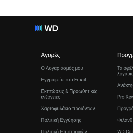
Αγορές
Προγ
Ο Λογαριασμός μου
Τα οφέ
λογαρι
Εγγραφείτε στo Email
Ανάκτη
Εκπτώσεις & Προωθητικές
ενέργειες
Pro Re
Χαρτοφυλάκιο προϊόντων
Προγρά
Πολιτική Εγγύησης
Φιλανθ
Πολιτική Επιστροφών
WD Cap