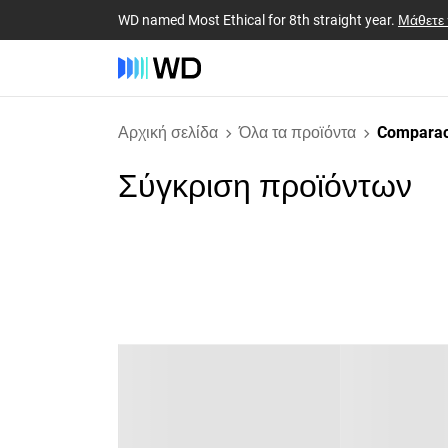
WD named Most Ethical for 8th straight year.
Μάθετε
Αρχική σελίδα
Όλα τα προϊόντα
Comparac
Σύγκριση προϊόντων