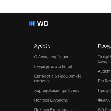
Αγορές
Προγ
Ο Λογαριασμός μου
Τα οφέ
λογαρι
Εγγραφείτε στo Email
Ανάκτη
Εκπτώσεις & Προωθητικές
ενέργειες
Pro Re
Χαρτοφυλάκιο προϊόντων
Προγρά
Πολιτική Εγγύησης
Φιλανθ
Πολιτική Επιστροφών
WD Cap