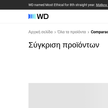
WD named Most Ethical for 8th straight year.
Μάθετε
Αρχική σελίδα
Όλα τα προϊόντα
Comparac
Σύγκριση προϊόντων