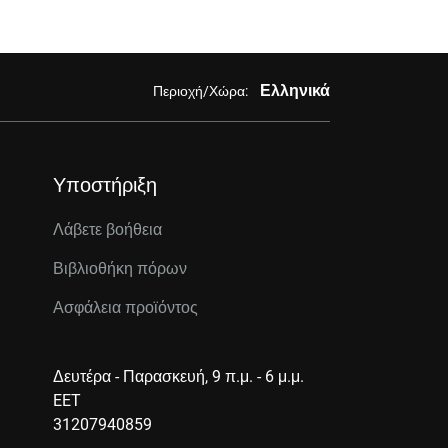
Ελληνικά
Περιοχή/Χώρα:
Υποστήριξη
Λάβετε βοήθεια
Βιβλιοθήκη πόρων
Ασφάλεια προϊόντος
Δευτέρα - Παρασκευή, 9 π.μ. - 6 μ.μ.
EET
31207940859