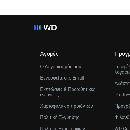
Αγορές
Προγ
Ο Λογαριασμός μου
Τα οφέ
λογαρι
Εγγραφείτε στo Email
Ανάκτη
Εκπτώσεις & Προωθητικές
ενέργειες
Pro Re
Χαρτοφυλάκιο προϊόντων
Προγρά
Πολιτική Εγγύησης
Φιλανθ
Πολιτική Επιστροφών
WD Cap