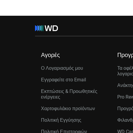
Αγορές
Προγ
Ο Λογαριασμός μου
Τα οφέ
λογαρι
Εγγραφείτε στo Email
Ανάκτη
Εκπτώσεις & Προωθητικές
ενέργειες
Pro Re
Χαρτοφυλάκιο προϊόντων
Προγρά
Πολιτική Εγγύησης
Φιλανθ
Πολιτική Επιστροφών
WD Cap