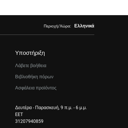
Ελληνικά
Περιοχή/Χώρα:
Υποστήριξη
Λάβετε βοήθεια
Βιβλιοθήκη πόρων
Ασφάλεια προϊόντος
Δευτέρα - Παρασκευή, 9 π.μ. - 6 μ.μ.
EET
31207940859