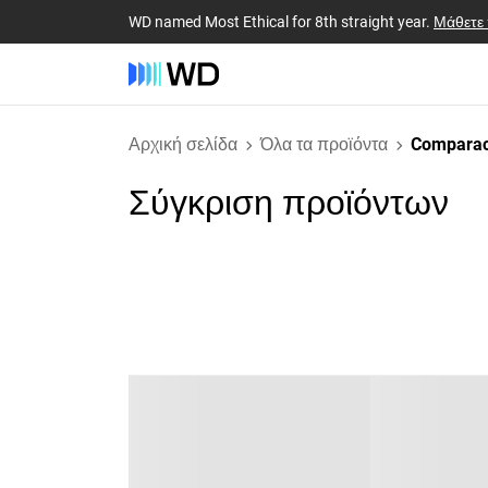
WD named Most Ethical for 8th straight year.
Μάθετε
Αρχική σελίδα
Όλα τα προϊόντα
Comparac
Σύγκριση προϊόντων