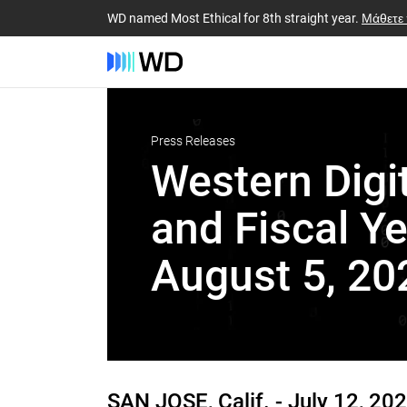
WD named Most Ethical for 8th straight year.
Μάθετε
Press Releases
Western Digi
and Fiscal Y
August 5, 20
SAN JOSE, Calif. -
July 12, 20