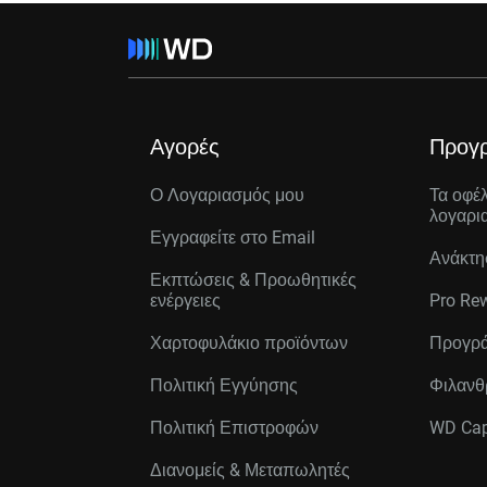
Αγορές
Προγ
Ο Λογαριασμός μου
Τα οφέ
λογαρι
Εγγραφείτε στo Email
Ανάκτη
Εκπτώσεις & Προωθητικές
ενέργειες
Pro Re
Χαρτοφυλάκιο προϊόντων
Προγρά
Πολιτική Εγγύησης
Φιλανθ
Πολιτική Επιστροφών
WD Cap
Διανομείς & Μεταπωλητές