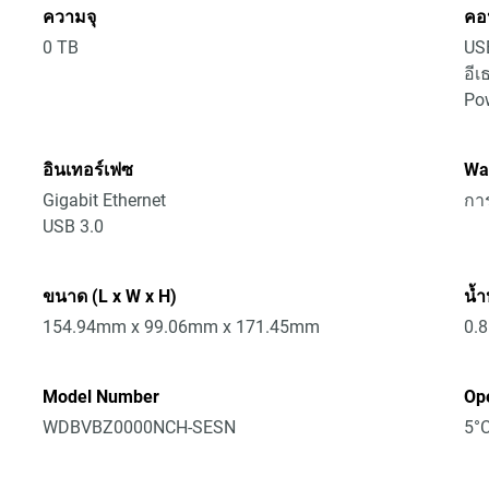
ความจุ
คอน
0 TB
US
อีเ
Po
อินเทอร์เฟซ
Wa
Gigabit Ethernet
การ
USB 3.0
ขนาด (L x W x H)
น้ำ
154.94mm x 99.06mm x 171.45mm
0.
Model Number
Op
WDBVBZ0000NCH-SESN
5°C