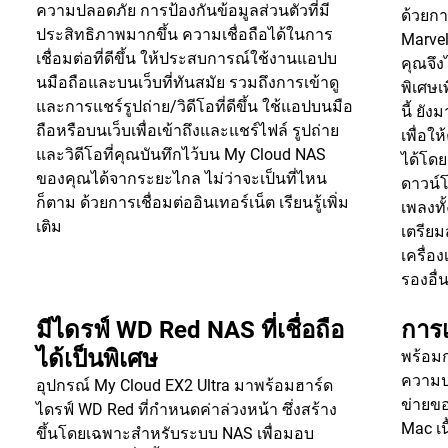
ความปลอดภัย การป้องกันข้อมูลส่วนตัวที่มี
ด้วยก
ประสิทธิภาพมากขึ้น ความเชื่อถือได้ในการ
Marve
เชื่อมต่อที่ดีขึ้น ให้ประสบการณ์ใช้งานแอปบ
คุณจึง
นมือถือและบนเว็บที่ทันสมัย รวมถึงการเข้าดู
พิเศษ
และการแชร์รูปถ่าย/วิดีโอที่ดีขึ้น ใช้แอปบนมือ
นี้ ย
ถือหรือบนเว็บเพื่อเข้าถึงและแชร์ไฟล์ รูปถ่าย
เพื่อ
และวิดีโอที่คุณบันทึกไว้บน My Cloud NAS
ได้โดย
ของคุณได้จากระยะไกล ไม่ว่าจะเป็นที่ไหน
ดาวน์โ
ก็ตาม ด้วยการเชื่อมต่ออินเทอร์เน็ต
เรียนรู้เพิ่ม
เพลงท
เติม
เตรียม
เครื่อง
รองอื่
มีไดรฟ์ WD Red NAS ที่เชื่อถือ
การเ
ได้เป็นพิเศษ
พร้อมก
ความปล
อุปกรณ์ My Cloud EX2 Ultra มาพร้อมฮาร์ด
ข่ายขอ
ไดรฟ์ WD Red ที่กำหนดค่าล่วงหน้า ซึ่งสร้าง
Mac เ
ขึ้นโดยเฉพาะสำหรับระบบ NAS เพื่อมอบ