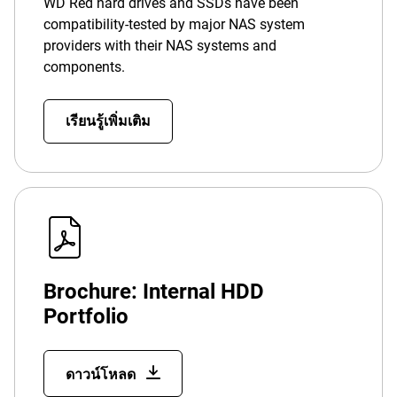
WD Red hard drives and SSDs have been
compatibility-tested by major NAS system
providers with their NAS systems and
components.
เรียนรู้เพิ่มเติม
Brochure: Internal HDD
Portfolio
ดาวน์โหลด