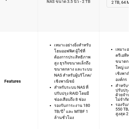
NAS ขนาด 3.5 นิ้ว - 2 TB
เหมาะอย่างยิ่งสำหรับ
เหมาะอย
โฮมออฟฟิศ ผู้ใช้ที่
ครีเอที
ต้องการประสิทธิภาพ
ขนาดก
สูง ธุรกิจขนาดเล็กถึง
ใหญ่ แ
ขนาดกลาง และระบบ
เชิงพาณ
NAS สำหรับผู้บริโภค/
องค์กร
Features
เชิงพาณิชย์
สำหรับร
สำหรับระบบ NAS ที่
ปรับปรุ
ปรับปรุง RAID โดยมี
ด้วยจำน
ช่องเสียบถึง 8 ช่อง
ไม่จำกั
รองรับ
รองรับภาระงาน 180
550 TB/
1
TB/ปี
และ MTBF 1
สูงสุด 2
ล้านชั่วโมง