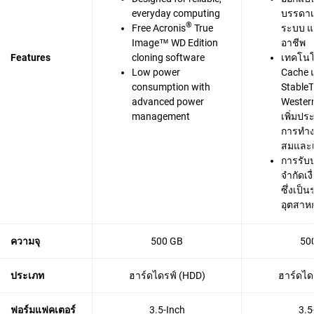
everyday computing
บรรดาเก
®
Free Acronis
True
ระบบ แ
Image™ WD Edition
อาชีพ
Features
cloning software
เทคโนโ
Low power
Cache 
consumption with
Stable
advanced power
Western
management
เพิ่มปร
การทำง
สมและเช
การรับ
จำกัดเง
ซึ่งเป็
อุตสาห
ความจุ
500 GB
50
ประเภท
ฮาร์ดไดรฟ์ (HDD)
ฮาร์ดได
ฟอร์มแฟคเตอร์
3.5-Inch
3.5