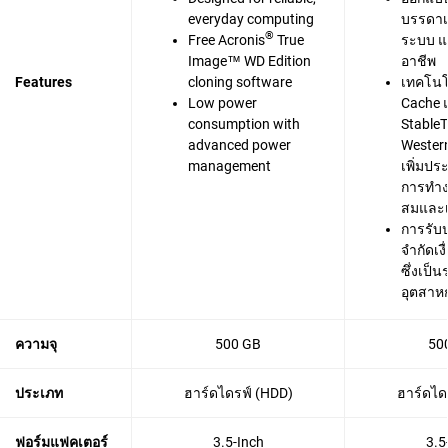
everyday computing
บรรดาเก
®
Free Acronis
True
ระบบ แ
Image™ WD Edition
อาชีพ
Features
cloning software
เทคโนโ
Low power
Cache 
consumption with
Stable
advanced power
Western
management
เพิ่มปร
การทำง
สมและเช
การรับ
จำกัดเง
ซึ่งเป็
อุตสาห
ความจุ
500 GB
50
ประเภท
ฮาร์ดไดรฟ์ (HDD)
ฮาร์ดได
ฟอร์มแฟคเตอร์
3.5-Inch
3.5