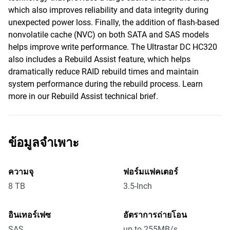
which also improves reliability and data integrity during
unexpected power loss. Finally, the addition of flash-based
nonvolatile cache (NVC) on both SATA and SAS models
helps improve write performance. The Ultrastar DC HC320
also includes a Rebuild Assist feature, which helps
dramatically reduce RAID rebuild times and maintain
system performance during the rebuild process. Learn
more in our Rebuild Assist technical brief.
ข้อมูลจำเพาะ
ความจุ
ฟอร์มแฟคเตอร์
8 TB
3.5-Inch
อินเทอร์เฟซ
อัตราการถ่ายโอน
SAS
up to 255MB/s