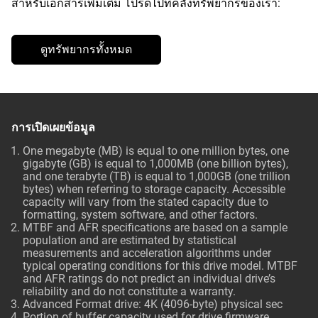
สำหรับเอกสารเพิ่มเติม โปรดไปที่คลังทรัพยากรของเรา:
ดูทรัพยากรทั้งหมด
การเปิดเผยข้อมูล
One megabyte (MB) is equal to one million bytes, one
gigabyte (GB) is equal to 1,000MB (one billion bytes),
and one terabyte (TB) is equal to 1,000GB (one trillion
bytes) when referring to storage capacity. Accessible
capacity will vary from the stated capacity due to
formatting, system software, and other factors.
MTBF and AFR specifications are based on a sample
population and are estimated by statistical
measurements and acceleration algorithms under
typical operating conditions for this drive model. MTBF
and AFR ratings do not predict an individual drive’s
reliability and do not constitute a warranty.
Advanced Format drive: 4K (4096-byte) physical sec
Portion of buffer capacity used for drive firmware