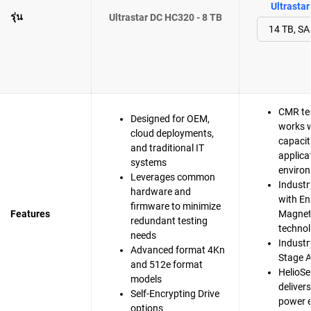
Ultrasta
รุ่น
Ultrastar DC HC320 - 8 TB
CMR te
Designed for OEM,
works w
cloud deployments,
capacit
and traditional IT
applica
systems
enviro
Leverages common
Industr
hardware and
with En
firmware to minimize
Features
Magnet
redundant testing
techno
needs
Industry
Advanced format 4Kn
Stage A
and 512e format
HelioSe
models
deliver
Self-Encrypting Drive
power e
options