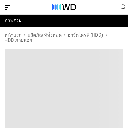
ภาพรวม
ข้อมูลจำเพาะ
หน้าแรก
ผลิตภัณฑ์ทั้งหมด
ฮาร์ดไดรฟ์ (HDD)
HDD ภายนอก
การสนับสนุนและทรัพยากร