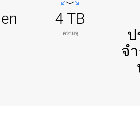
Gen
4 TB
ป
ความจุ
จำ