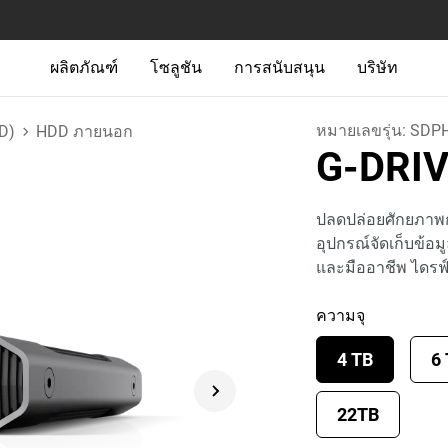
ผลิตภัณฑ์
โซลูชัน
การสนับสนุน
บริษัท
หมายเลขรุ่น:
SDPH
D)
HDD ภายนอก
G-DRI
ปลดปล่อยศักยภาพก
อุปกรณ์จัดเก็บข้อมูล
และมืออาชีพ ไดรฟ
ความจุ
4 TB
6
22TB