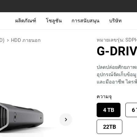
ผลิตภัณฑ์
โซลูชัน
การสนับสนุน
บริษัท
หมายเลขรุ่น:
SDPH
D)
HDD ภายนอก
G-DRI
ปลดปล่อยศักยภาพก
อุปกรณ์จัดเก็บข้อมูล
และมืออาชีพ ไดรฟ
ความจุ
4 TB
6
22TB