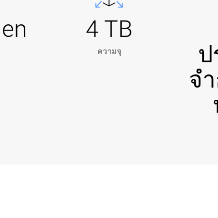
Gen
4 TB
ป
ความจุ
จำ