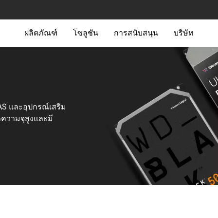
ผลิตภัณฑ์
โซลูชัน
การสนับสนุน
บริษัท
AS และอุปกรณ์เสริม
ลความจุสูงและมี