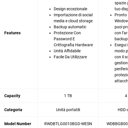
spazio 
Design eccezionale
tuo dis
Importazione di social
Pronto 
media e cloud storage
Window
Backup automatic
puoi pr
Features
Protezione Con
con l’ar
Password E
backup d
Crittografia Hardware
Esegui 
Unità Affidabile
modo pi
Facile Da Utilizzare
con il s
gestion
periferi
protezi
attacc
Capacity
1 TB
4
Categoria
Unità portatili
HDD e
Model Number
RWDBTLG0010BGD-WESN
WDBBGB00