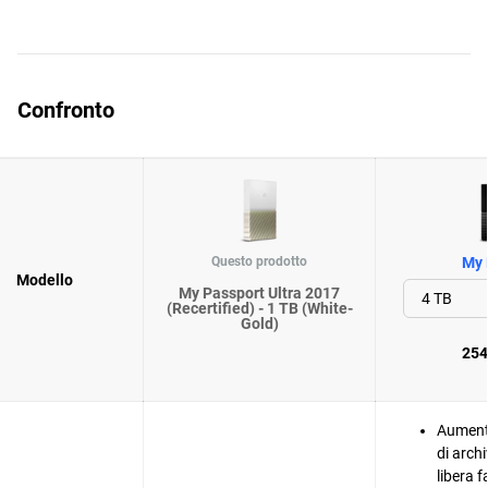
Confronto
Questo prodotto
My 
Modello
My Passport Ultra 2017
(Recertified) - 1 TB (White-
Gold)
254
Aument
di arch
libera 