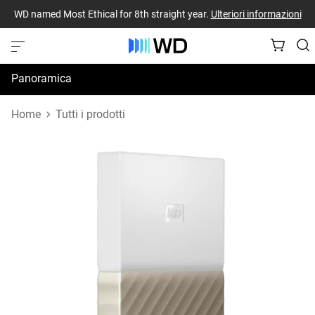
WD named Most Ethical for 8th straight year.
Ulteriori informazioni
Panoramica
Specifiche
Home
Tutti i prodotti
Risorse di supporto