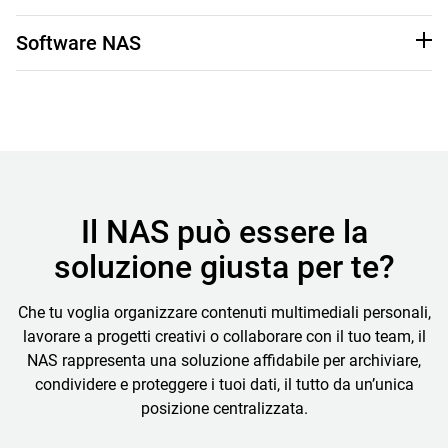
Lo chassis che ospita i tuoi hard disk e si connette alla
Software NAS
rete. Marchi come QNAP e ASUSTOR offrono box case
ricchi di funzionalità, progettati per vari usi, dallo
In genere, un sistema operativo integrato gestisce la
streaming domestico ai workflow aziendali.
condivisione di file, le autorizzazioni, i backup, la
sincronizzazione cloud e la gestione utenti, il tutto tramite
Scopri altre opzioni di box case e i bundle su misura per il
tuo workflow.
un’interfaccia basata su browser.
Il NAS può essere la
soluzione giusta per te?
Che tu voglia organizzare contenuti multimediali personali,
lavorare a progetti creativi o collaborare con il tuo team, il
NAS rappresenta una soluzione affidabile per archiviare,
condividere e proteggere i tuoi dati, il tutto da un’unica
posizione centralizzata.