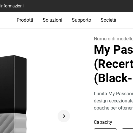
i informazioni
Prodotti
Soluzioni
Supporto
Società
Numero di modell
My Pas
(Recert
(Black
L'unità My Passport
design eccezionale, 
opache per ottene
Capacity