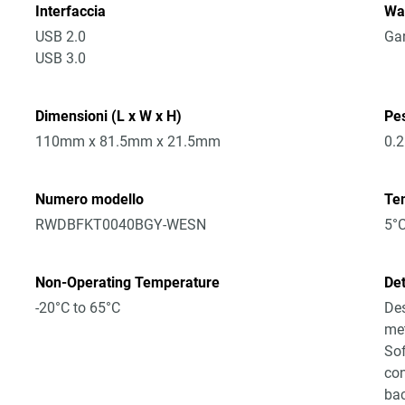
Interfaccia
Wa
USB 2.0
Gar
USB 3.0
Dimensioni (L x W x H)
Pe
110mm x 81.5mm x 21.5mm
0.
Numero modello
Te
RWDBFKT0040BGY-WESN
5°C
Non-Operating Temperature
Det
-20°C to 65°C
Des
met
Sof
con
bac