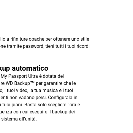
lo a rifiniture opache per ottenere uno stile
e tramite password, tieni tutti i tuoi ricordi
kup automatico
à My Passport Ultra è dotata del
re WD Backup™ per garantire che le
o, i tuoi video, la tua musica e i tuoi
nti non vadano persi. Configurala in
 tuoi piani. Basta solo scegliere l'ora e
quenza con cui eseguire il backup dei
l sistema all'unità.