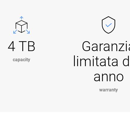
4 TB
Garanzi
limitata d
capacity
anno
warranty