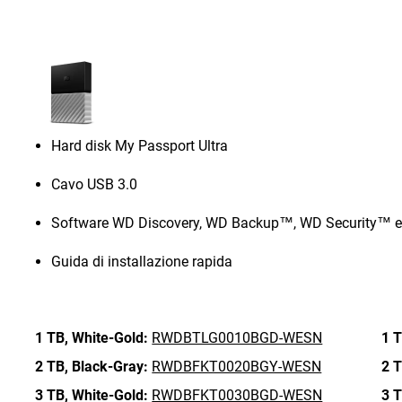
Hard disk My Passport Ultra
Cavo USB 3.0
Software WD Discovery, WD Backup™, WD Security™ e 
Guida di installazione rapida
1 TB,
White-Gold:
RWDBTLG0010BGD-WESN
1 T
2 TB,
Black-Gray:
RWDBFKT0020BGY-WESN
2 T
3 TB,
White-Gold:
RWDBFKT0030BGD-WESN
3 T