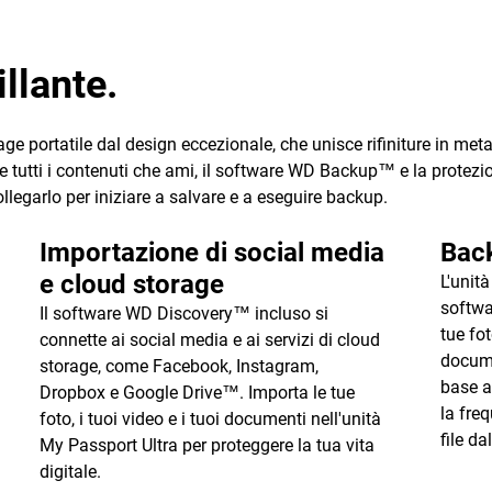
llante.
ge portatile dal design eccezionale, che unisce rifiniture in metal
e tutti i contenuti che ami, il software WD Backup™ e la protezion
collegarlo per iniziare a salvare e a eseguire backup.
Importazione di social media
Bac
e cloud storage
L'unit
softwa
Il software WD Discovery™ incluso si
tue fot
connette ai social media e ai servizi di cloud
docume
storage, come Facebook, Instagram,
base ai
Dropbox e Google Drive™. Importa le tue
la fre
foto, i tuoi video e i tuoi documenti nell'unità
file da
My Passport Ultra per proteggere la tua vita
digitale.