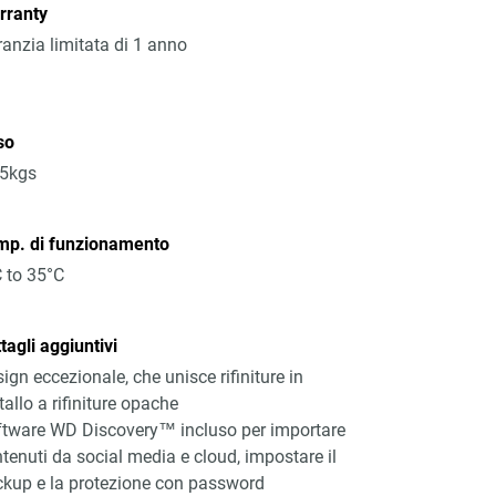
rranty
anzia limitata di 1 anno
so
25kgs
mp. di funzionamento
 to 35°C
tagli aggiuntivi
ign eccezionale, che unisce rifiniture in
allo a rifiniture opache
tware WD Discovery™ incluso per importare
tenuti da social media e cloud, impostare il
kup e la protezione con password