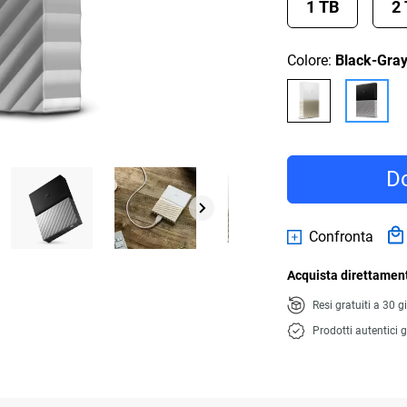
1 TB
2
Colore:
Black-Gra
Do
Confronta
Acquista direttament
Resi gratuiti a 30 g
Prodotti autentici g