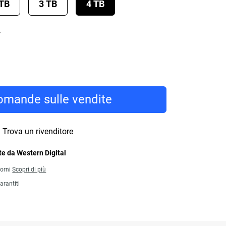
 TB
3 TB
4 TB
y
mande sulle vendite
Trova un rivenditore
e da Western Digital
iorni
Scopri di più
arantiti