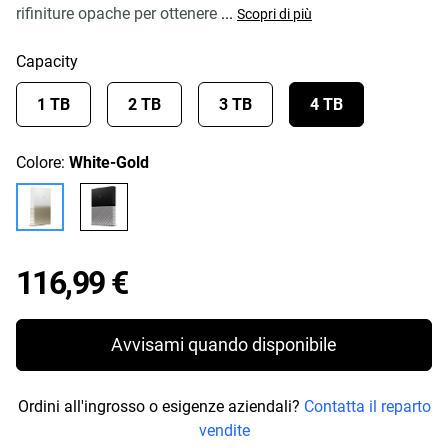
rifiniture opache per ottenere
...
Scopri di più
Capacity
1 TB
2 TB
3 TB
4 TB
Colore:
White-Gold
Price 116,99 €
116,99 €
Avvisami quando disponibile
Ordini all'ingrosso o esigenze aziendali?
Contatta il reparto
vendite