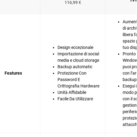
191
116,99 €
Aument
di arch
libera 
spazio 
Design eccezionale
tuo dis
Importazione di social
Pronto 
media e cloud storage
Window
Backup automatic
puoi pr
Features
Protezione Con
con l’ar
Password E
backup d
Crittografia Hardware
Esegui 
Unità Affidabile
modo pi
Facile Da Utilizzare
con il s
gestion
periferi
protezi
attacc