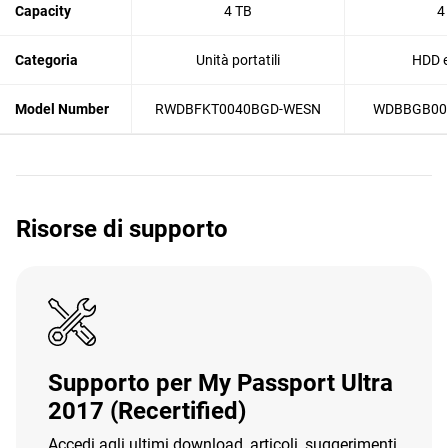
Capacity
4 TB
4
Categoria
Unità portatili
HDD e
Model Number
RWDBFKT0040BGD-WESN
WDBBGB00
Risorse di supporto
Supporto per My Passport Ultra
2017 (Recertified)
Accedi agli ultimi download, articoli, suggerimenti